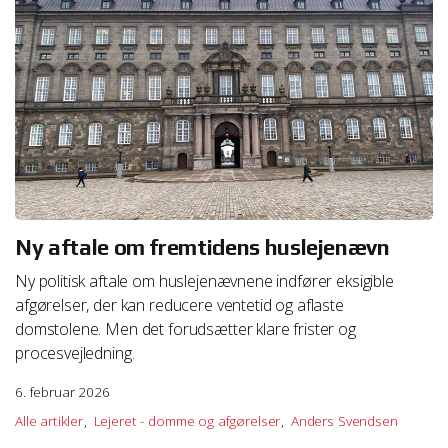
Ny aftale om fremtidens huslejenævn
Ny politisk aftale om huslejenævnene indfører eksigible
afgørelser, der kan reducere ventetid og aflaste
domstolene. Men det forudsætter klare frister og
procesvejledning.
6. februar 2026
Alle artikler
Lejeret - domme og afgørelser
Anders Svendsen