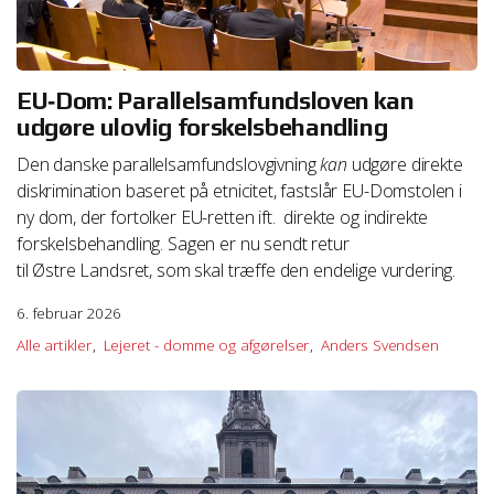
http://http://docs.info.apple.com/article.html?
path=Safari/5.0/da/11471.html
Vejledning i at slette cookies på Safari iOS
EU‑Dom: Parallelsamfundsloven kan
http://support.apple.com/kb/HT1677
udgøre ulovlig forskelsbehandling
Den danske parallelsamfundslovgivning
kan
udgøre direkte
diskrimination baseret på etnicitet, fastslår EU-Domstolen i
ny dom, der fortolker EU-retten ift. direkte og indirekte
We work with
1 third parties
who may receive and
forskelsbehandling. Sagen er nu sendt retur
process your information.
til Østre Landsret, som skal træffe den endelige vurdering.
6. februar 2026
Alle artikler
Lejeret - domme og afgørelser
Anders Svendsen