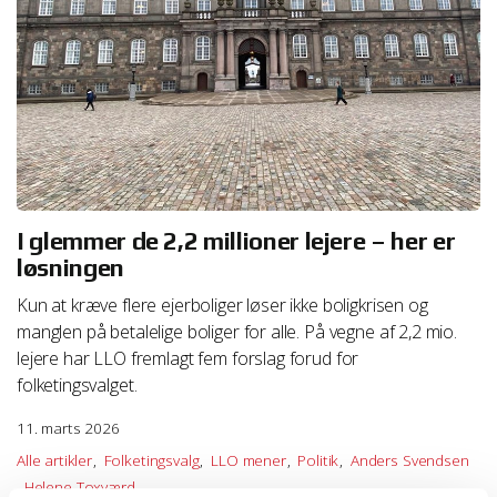
I glemmer de 2,2 millioner lejere – her er
løsningen
Kun at kræve flere ejerboliger løser ikke boligkrisen og
manglen på betalelige boliger for alle. På vegne af 2,2 mio.
lejere har LLO fremlagt fem forslag forud for
folketingsvalget.
11. marts 2026
Alle artikler
Folketingsvalg
LLO mener
Politik
Anders Svendsen
Helene Toxværd