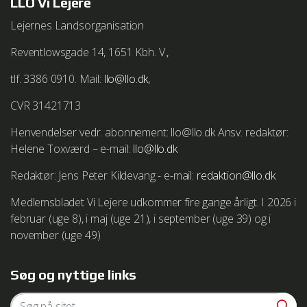
LLO Vi Lejere
Lejernes Landsorganisation
Reventlowsgade 14, 1651 Kbh. V.,
tlf. 3386 0910. Mail:
llo@llo.dk,
CVR 31421713
Henvendelser vedr. abonnement: llo@llo.dk Ansv. redaktør:
Helene Toxværd – e-mail:
llo@llo.dk
Redaktør: Jens Peter Kildevang - e-mail:
redaktion@llo.dk
Medlemsbladet Vi Lejere udkommer fire gange årligt. I 2026 i
februar (uge 8), i maj (uge 21), i september (uge 39) og i
november (uge 49)
Søg og nyttige links