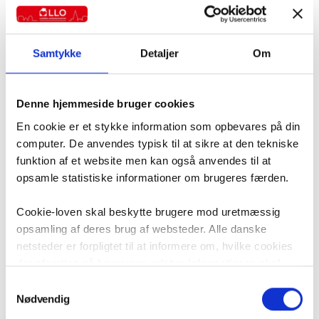
Samtykke
Detaljer
Om
Denne hjemmeside bruger cookies
En cookie er et stykke information som opbevares på din
computer. De anvendes typisk til at sikre at den tekniske
funktion af et website men kan også anvendes til at
opsamle statistiske informationer om brugeres færden.
Cookie-loven skal beskytte brugere mod uretmæssig
opsamling af deres brug af websteder. Alle danske
netsteder er forpligtet til at informere om, hvilke cookies
FEM FORSLAG TIL FOLKETINGSVALGET
der afsættes på brugerens udstyr. Informationen skal
være i overensstemmelse med ”Bekendtgørelse om krav
Samtykkevalg
På vegne af landets 2,2 millioner lejere har Lejernes LO
til information og samtykke ved lagring af og adgang til
Nødvendig
fremlagt fem konkrete forslag til partier og kandidater forud
oplysninger i slutbrugeres terminaludstyr”, som er en del