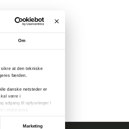
Om
sikre at den tekniske
ugeres færden.
lle danske netsteder er
skal være i
 adgang til oplysninger i
d i elektronisk
Marketing