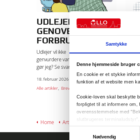
UDLEJER VIL IKKE
Kan
GENOVERVEJE MIT
hjæ
FORBRUG
Hvis du
Samtykke
udlejn
Udlejer vil ikke
tilfæl
genvurdere varmeregnskab. Hvad
Denne hjemmeside bruger c
gør jeg? Se svaret her.
26. feb
En cookie er et stykke infor
Alle art
18. februar 2026
funktion af et website men k
Anne S
Alle artikler
Brevkasse
Anne Sofie Lillie
Cookie-loven skal beskytte 
forpligtet til at informere o
overensstemmelse med ”Bekend
slutbrugeres terminaludstyr”, 
Home
Artikler
Anne Sofie Lillie
kommunikation.
Samtykkevalg
Nødvendig