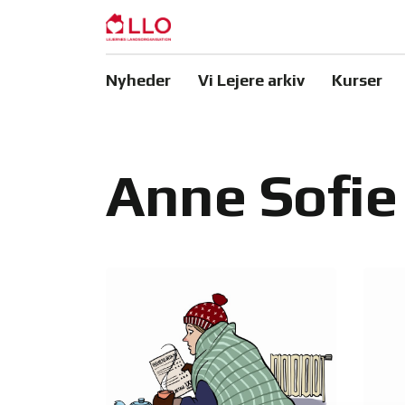
Nyheder
Vi Lejere arkiv
Kurser
Anne Sofie 