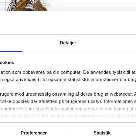
 huslejenævnet
lpe?
 bor til leje i en privat
Detaljer
ingsejendom, kan du i mange
de få hjælp hos huslejenævnet.
ookies
ruar 2024
mation som opbevares på din computer. De anvendes typisk til at 
ikler
Gode råd og regler
an også anvendes til at opsamle statistiske informationer om br
ofie Lillie
brugere mod uretmæssig opsamling af deres brug af websteder. A
m, hvilke cookies der afsættes på brugerens udstyr. Informationen 
tgørelse om krav til information og samtykke ved lagring af og
som er en del af et EU-direktiv om beskyttelse af privatlivets fre
Præferencer
Statistik