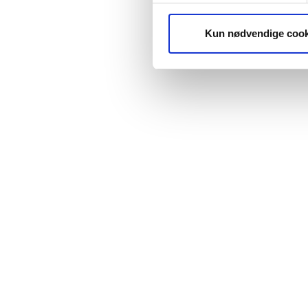
Vi anvender Google Analytics t
Kun nødvendige cook
websitet, samt til at finde u
indeholder et tilfældigt gene
Analytics. Cookien indeholde
Du kan i alle almindelige br
fungerer korrekt. Læs mere 
Vejledning i at slette cookie
your-internet-cookies
Vejledning i at slette cookie
Vejledning i at slette cook
hl=da&answer=95647
Vejledning i at slette cookies 
http://http://docs.info.app