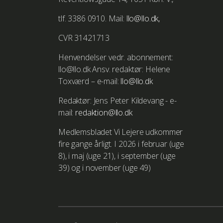
tlf. 3386 0910. Mail:
llo@llo.dk,
CVR 31421713
Henvendelser vedr. abonnement:
llo@llo.dk Ansv. redaktør: Helene
Toxværd – e-mail:
llo@llo.dk
Redaktør: Jens Peter Kildevang - e-
mail:
redaktion@llo.dk
Medlemsbladet Vi Lejere udkommer
fire gange årligt. I 2026 i februar (uge
8), i maj (uge 21), i september (uge
39) og i november (uge 49)