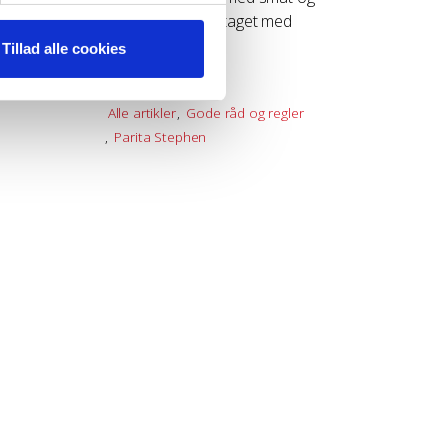
g regler
skriv gerne ”modtaget med
ave statistik over brugen af
forbehold”.
Tillad alle cookies
 af vi-lejere.dk. Cookien
14. november 2023
 en webside der bruger Google
Alle artikler
Gode råd og regler
Parita Stephen
websteder ikke længere
a-dk/windows-vista/delete-
eleting cookies
hrome/bin/answer.py?