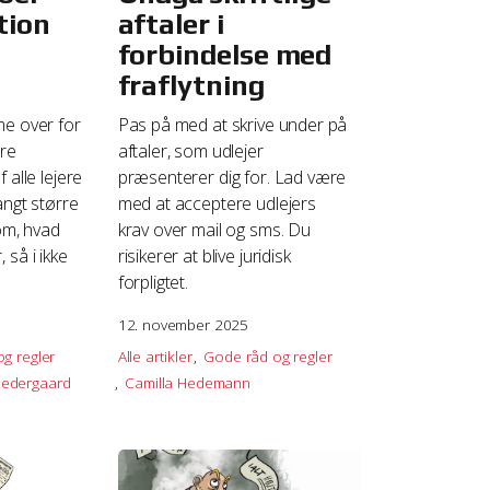
tion
aftaler i
forbindelse med
fraflytning
me over for
Pas på med at skrive under på
øre
aftaler, som udlejer
 alle lejere
præsenterer dig for. Lad være
angt større
med at acceptere udlejers
 om, hvad
krav over mail og sms. Du
 så i ikke
risikerer at blive juridisk
forpligtet.
12. november 2025
g regler
Alle artikler
Gode råd og regler
Nedergaard
Camilla Hedemann