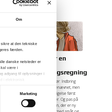
g regler
øj
Om
sikre at den tekniske
ugeres færden.
Når du får en
lle danske netsteder er
net
urimelig
skal være i
fraflytningsregning
 adgang til oplysninger i
d i elektronisk
n privat
Her er hvad du gør: Indbring
an du i
tvisten for huslejenævnet, men
ælp hos
husk at gøre indsigelse først
Marketing
n. Denne cookie slettes fra
overfor din udlejer. Og pas på
dre vores website så du som
ved fraflytningssyn, der er ny
praksis. Læs det med småt og