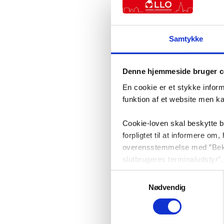
Samtykke
Denne hjemmeside bruger c
En cookie er et stykke infor
funktion af et website men k
Cookie-loven skal beskytte 
forpligtet til at informere o
overensstemmelse med ”Bekend
slutbrugeres terminaludstyr”, 
kommunikation.
Samtykkevalg
Nødvendig
På vi-lejere.dk bruger vi co
din browser når du afslutter
besøgende hurtigst og lettest