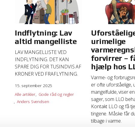
Indflytning: Lav
Uforståelig
altid mangelliste
urimelige
varmeregns
LAV MANGELLISTE VED
forvirrer – f
INDFLYTNING. DET KAN
hjælp hos L
SPARE DIG FOR TUSINDVIS AF
KRONER VED FRAFLYTNING.
Varme- og forbrugsr
er ofte uforståelige, 
15. september 2025
mangelfulde, viser en
Alle artikler
Gode råd og regler
sager, som LLO beha
Anders Svendsen
Kontakt LLO og få tj
tingene. Måske får du 
tilbage i varme.
16. juni 2025