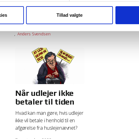
ind.
Alle artikler
Gode råd o
il at måle din brug af vi-lejere.dk. Disse målinger bruges til at l
Anne Sofie Lillie
ies
Tillad valgte
13. september 2024
hensigtsmæssigheder på websitet, så vi kan forbedre din oplevelse
Alle artikler
Gode råd og regler
reret ID, der anvendes til at genkende din browser, når du læser
Anders Svendsen
r ingen personlige oplysninger og anvendes kun til webanalyse.
owsere vælge at frakoble cookies. Bemærk at det kan betyde at 
om dine muligheder hos din valgte browserleverandør.
s på Microsoft Internet Explorer
http://windows.microsoft.com/d
Når udlejer ikke
s på Mozilla Firefox browser
http://support.mozilla.com/da/kb/d
betaler til tiden
ies på Google Chrome browser
http://www.google.com/support/c
Hvad kan man gøre, hvis udlejer
ikke vil betale i henhold til en
afgørelse fra huslejenævnet?
i Safari
le.com/article.html?path=Safari/5.0/da/11471.html