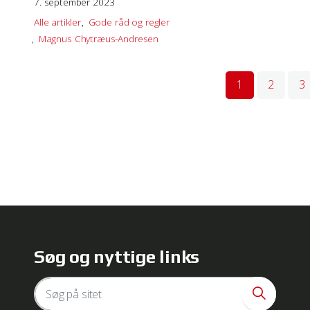
7. september 2023
Alle artikler
Gode råd og regler
 på Safari iOS
Magnus Chytræus-Andresen
b/HT1677
1
2
3
who may receive and process your information.
Søg og nyttige links