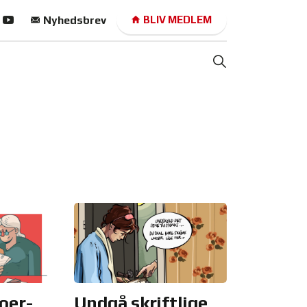
Nyhedsbrev
BLIV MEDLEM
oer-
Undgå skriftlige