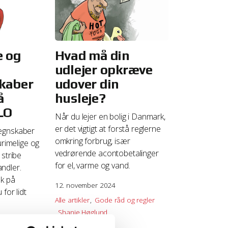
e og
Hvad må din
udlejer opkræve
kaber
udover din
å
husleje?
LO
Når du lejer en bolig i Danmark,
er det vigtigt at forstå reglerne
egnskaber
omkring forbrug, især
urimelige og
vedrørende acontobetalinger
 stribe
for el, varme og vand.
ndler.
ek på
12. november 2024
for lidt
Alle artikler
Gode råd og regler
Shanie Høglund