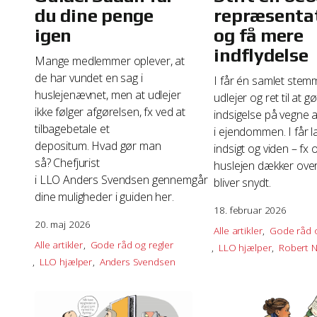
du dine penge
repræsenta
igen
og få mere
indflydelse
Mange medlemmer oplever, at
de har vundet en sag i
I får én samlet stem
huslejenævnet, men at udlejer
udlejer og ret til at g
ikke følger afgørelsen, fx ved at
indsigelse på vegne af
tilbagebetale et
i ejendommen. I får l
depositum. Hvad gør man
indsigt og viden – fx
så? Chefjurist
huslejen dækker over,
i LLO Anders Svendsen gennemgår
bliver snydt.
dine muligheder i guiden her.
18. februar 2026
20. maj 2026
Alle artikler
Gode råd o
Alle artikler
Gode råd og regler
LLO hjælper
Robert 
LLO hjælper
Anders Svendsen