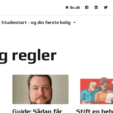
Skip to main content
llo.dk
Studiestart - og din første bolig
g regler
Guide: Sådan får
Stift en beb