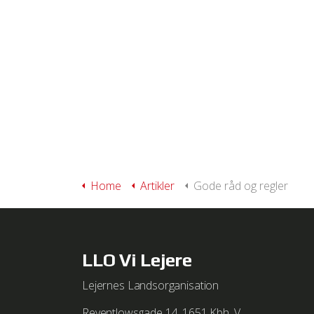
Vejledning i at slette cookies
http://support.apple.com/k
We work with
1 third parties
Home
Artikler
Gode råd og regler
LLO Vi Lejere
Lejernes Landsorganisation
Reventlowsgade 14, 1651 Kbh. V.,