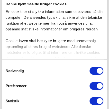
Denne hjemmeside bruger cookies
En cookie er et stykke information som opbevares på din
computer. De anvendes typisk til at sikre at den tekniske
funktion af et website men kan også anvendes til at
opsamle statistiske informationer om brugeres færden.
Cookie-loven skal beskytte brugere mod uretmæssig
opsamling af deres brug af websteder. Alle danske
netsteder er forpligtet til at informere om, hvilke cookies
der afsættes på brugerens udstyr. Informationen skal
Findes der en 2 års-regel, hvor udlejer
være i overensstemmelse med ”Bekendtgørelse om krav
Samtykkevalg
altid kan komme af med dig som lejer?
til information og samtykke ved lagring af og adgang til
Nødvendig
Der florerer mange misforståelser omkring lejekontrakter og
oplysninger i slutbrugeres terminaludstyr”, som er en del
tidsbegrænsninger på 2 år.
af et EU-direktiv om beskyttelse af privatlivets fred i
Præferencer
elektronisk kommunikation.
På vi-lejere.dk bruger vi cookies til at opsamle 100%
4. februar 2019
Statistik
anonym information om brugernes færden. Denne cookie
Alle artikler
Gode råd og regler
Louise Jakobsen