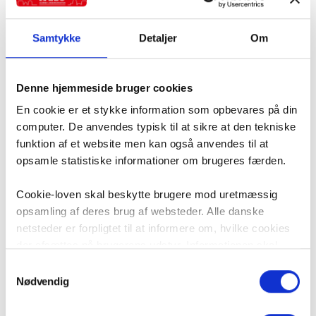
Samtykke
Detaljer
Om
Denne hjemmeside bruger cookies
En cookie er et stykke information som opbevares på din
computer. De anvendes typisk til at sikre at den tekniske
funktion af et website men kan også anvendes til at
Boligpolitik i medierne (maj 23)
opsamle statistiske informationer om brugeres færden.
Den seneste boligpolitiske debat i medierne.
Cookie-loven skal beskytte brugere mod uretmæssig
opsamling af deres brug af websteder. Alle danske
netsteder er forpligtet til at informere om, hvilke cookies
der afsættes på brugerens udstyr. Informationen skal
være i overensstemmelse med ”Bekendtgørelse om krav
10. maj 2023
Samtykkevalg
til information og samtykke ved lagring af og adgang til
Nødvendig
Alle artikler
Politik
Thomas Villars Petersen
oplysninger i slutbrugeres terminaludstyr”, som er en del
af et EU-direktiv om beskyttelse af privatlivets fred i