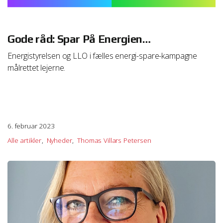
path=Safari/5.0/da/11471.html
Vejledning i at slette cookies på Safari iOS
Gode råd: Spar På Energien…
http://support.apple.com/kb/HT1677
Energistyrelsen og LLO i fælles energi-spare-kampagne
målrettet lejerne.
We work with
1 third parties
who may receive and
process your information.
6. februar 2023
Alle artikler
Nyheder
Thomas Villars Petersen