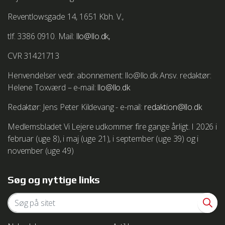
Reventlowsgade 14, 1651 Kbh. V.,
tlf. 3386 0910. Mail:
llo@llo.dk,
CVR 31421713
Henvendelser vedr. abonnement: llo@llo.dk Ansv. redaktør:
Helene Toxværd – e-mail:
llo@llo.dk
Redaktør: Jens Peter Kildevang - e-mail:
redaktion@llo.dk
Medlemsbladet Vi Lejere udkommer fire gange årligt. I 2026 i
februar (uge 8), i maj (uge 21), i september (uge 39) og i
november (uge 49)
Søg og nyttige links