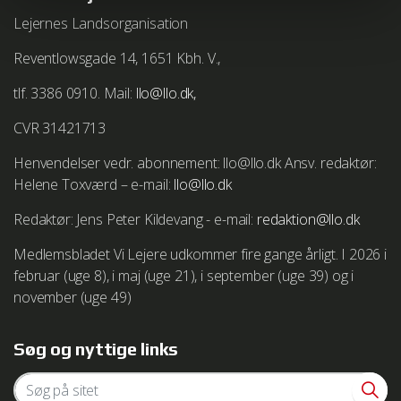
Lejernes Landsorganisation
Du kan i alle almindelige browsere vælge at frakoble
Reventlowsgade 14, 1651 Kbh. V.,
cookies. Bemærk at det kan betyde at websteder ikke
længere fungerer korrekt. Læs mere om dine muligheder
tlf. 3386 0910. Mail:
llo@llo.dk,
hos din valgte browserleverandør.
CVR 31421713
Vejledning i at slette cookies på Microsoft Internet
Henvendelser vedr. abonnement: llo@llo.dk Ansv. redaktør:
Explorer
http://windows.microsoft.com/da-
Helene Toxværd – e-mail:
llo@llo.dk
dk/windows-vista/delete-your-internet-cookies
Redaktør: Jens Peter Kildevang - e-mail:
redaktion@llo.dk
Vejledning i at slette cookies på Mozilla Firefox browser
Medlemsbladet Vi Lejere udkommer fire gange årligt. I 2026 i
http://support.mozilla.com/da/kb/deleting cookies
februar (uge 8), i maj (uge 21), i september (uge 39) og i
november (uge 49)
Vejledning i at slette cookies på Google Chrome browser
http://www.google.com/support/chrome/bin/answer.py?
hl=da&answer=95647
Søg og nyttige links
Vejledning i at slette cookies i Safari