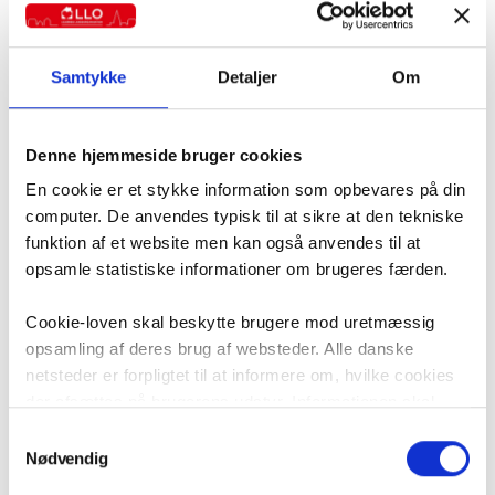
Om forfatteren
Samtykke
Detaljer
Om
Se artikler af Kjeld Hammer
Forhenværende redaktør på Vi Lejere.
Denne hjemmeside bruger cookies
En cookie er et stykke information som opbevares på din
computer. De anvendes typisk til at sikre at den tekniske
Kategorier
funktion af et website men kan også anvendes til at
opsamle statistiske informationer om brugeres færden.
Alle artikler
Nyheder
Cookie-loven skal beskytte brugere mod uretmæssig
Politik
opsamling af deres brug af websteder. Alle danske
netsteder er forpligtet til at informere om, hvilke cookies
Pressemeddelelser
der afsættes på brugerens udstyr. Informationen skal
LLO mener
være i overensstemmelse med ”Bekendtgørelse om krav
Samtykkevalg
LLO hjælper
til information og samtykke ved lagring af og adgang til
Nødvendig
Internationalt / EU
oplysninger i slutbrugeres terminaludstyr”, som er en del