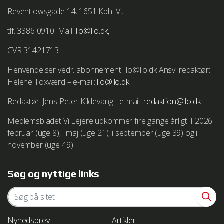
Reventlowsgade 14, 1651 Kbh. V.,
tlf. 3386 0910. Mail:
llo@llo.dk,
CVR 31421713
Henvendelser vedr. abonnement: llo@llo.dk Ansv. redaktør:
Helene Toxværd – e-mail:
llo@llo.dk
Redaktør: Jens Peter Kildevang - e-mail:
redaktion@llo.dk
Medlemsbladet Vi Lejere udkommer fire gange årligt. I 2026 i
februar (uge 8), i maj (uge 21), i september (uge 39) og i
november (uge 49)
Søg og nyttige links
Nyhedsbrev
Artikler