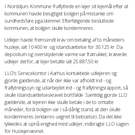
I Norddjurs Kommune fraflyttede en lejer sit lejemål efter at
kommunen havde besigtiget boligen på mistanke om
sundhedsfare pga.skimmel. Efterfølgende besluttede
kommunen, at boligen skulle kondemneres.
Udlejer havde fremsendt krav om betaling af to måneders
husleje, ialt 10.400 kr. og istandsættelse for 30.125 kr. Da
depositum og overskydende varme var fratrukket, krævede
udlejer derfor, at lejer betalte ialt 25.887,50 kr.
LLO's Servicekontor i Aarhus kontaktede udlejeren og
gjorde gældende, at når der ikke var afholdt ind - og
fraflytningssyn og udarbejdet ind - og fraflytningsrapport, så
skulle istandsættelseskravet bortfalde. Samtidig gjorde LLO
gældende, at lejeren ikke skulle betale i de to omtalte
måneder, fordi boligen var i så dårlig stand, at den skulle
kondemneres (erklæres uegnet til beboelse). Da det ikke
lykkedes at opnå enighed med udlejer, indbragte LLO sagen
for Huslejenævnet.