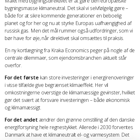
Målet med bygningsdirektivet er at gøre den europæiske
bygningsmasse klimaneutral. Det skal vi selvfølgelig gøre –
både for at sikre kommende generationer en beboelig
planet og for her og nu at styrke Europas uafhængighed af
russisk gas. Men det mål rummer også udfordringer, som vi
bør have for øje, når direktivet skal omsættes til praksis.
En ny kortlægning fra Kraka Economics peger på nogle af de
centrale dilemmaer, som ejendomsbranchen aktuelt står
overfor.
For det første
kan store investeringer i energirenoveringer
i visse tilfælde give begrænset klimaeffekt. Her vil
omkostningerne overstige de klimamæssige gevinster, hvilket
gør det svært at forsvare investeringen – både økonomisk
og klimamæssigt.
For det andet
ændrer den grønne omstilling af den danske
energiforsyning hele regnestykket. Allerede i 2030 forventes
Danmark at have et klimaneutralt el- og varmesystem. Det