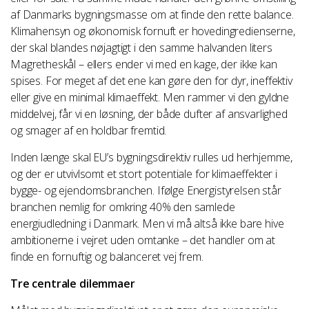
af Danmarks bygningsmasse om at finde den rette balance.
Klimahensyn og økonomisk fornuft er hovedingredienserne,
der skal blandes nøjagtigt i den samme halvanden liters
Magretheskål – ellers ender vi med en kage, der ikke kan
spises. For meget af det ene kan gøre den for dyr, ineffektiv
eller give en minimal klimaeffekt. Men rammer vi den gyldne
middelvej, får vi en løsning, der både dufter af ansvarlighed
og smager af en holdbar fremtid.
Inden længe skal EU’s bygningsdirektiv rulles ud herhjemme,
og der er utvivlsomt et stort potentiale for klimaeffekter i
bygge- og ejendomsbranchen. Ifølge Energistyrelsen står
branchen nemlig for omkring 40% den samlede
energiudledning i Danmark. Men vi må altså ikke bare hive
ambitionerne i vejret uden omtanke – det handler om at
finde en fornuftig og balanceret vej frem.
Tre centrale dilemmaer