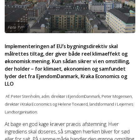
Foto TVP
Implementeringen af EU’s bygningsdirektiv skal
målrettes tiltag, der giver både reel klimaeffekt og
økonomisk mening. Kun sådan sikrer vi en omstilling,
der holder – for klimaet, økonomien og samfundet
lyder det fra EjendomDanmark, Kraka Economics og
LLO
Af: Peter Stenholm, adm. direktør i EjendomDanmark, Peter Mogensen,
direktør i Kraka Economics og Helene Toxværd, landsformand i Lejernes
Landsorganisation.
At bage en god kage kræver præcis afstemning. Hver
ingrediens skal doseres, så smagen hverken bliver for sød
eller for salt. På samme måde handler den grønne omstilling