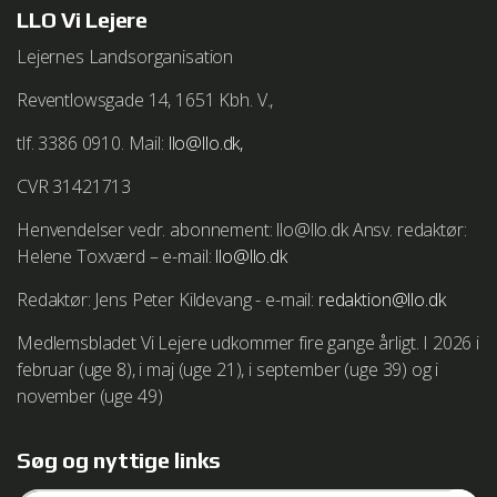
LLO Vi Lejere
Lejernes Landsorganisation
Reventlowsgade 14, 1651 Kbh. V.,
tlf. 3386 0910. Mail:
llo@llo.dk,
CVR 31421713
Henvendelser vedr. abonnement: llo@llo.dk Ansv. redaktør:
Helene Toxværd – e-mail:
llo@llo.dk
Redaktør: Jens Peter Kildevang - e-mail:
redaktion@llo.dk
Medlemsbladet Vi Lejere udkommer fire gange årligt. I 2026 i
februar (uge 8), i maj (uge 21), i september (uge 39) og i
november (uge 49)
Søg og nyttige links