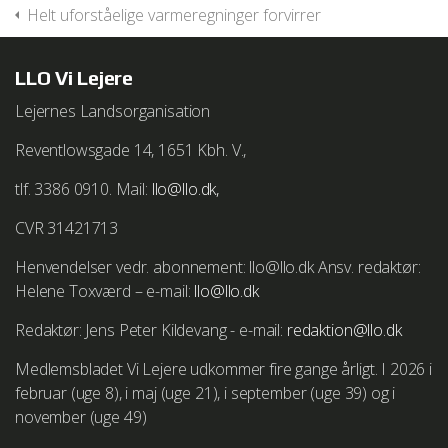
Helt uforståelige varmeregninger forvirrer
Vejledning i at slette cookies i Safari
http://http://docs.info.apple.com/article.html?
path=Safari/5.0/da/11471.html
LLO Vi Lejere
Lejernes Landsorganisation
Vejledning i at slette cookies på Safari iOS
http://support.apple.com/kb/HT1677
Reventlowsgade 14, 1651 Kbh. V.,
tlf. 3386 0910. Mail:
llo@llo.dk,
CVR 31421713
We work with
1 third parties
who may receive and
process your information.
Henvendelser vedr. abonnement: llo@llo.dk Ansv. redaktør:
Helene Toxværd – e-mail:
llo@llo.dk
Redaktør: Jens Peter Kildevang - e-mail:
redaktion@llo.dk
Medlemsbladet Vi Lejere udkommer fire gange årligt. I 2026 i
februar (uge 8), i maj (uge 21), i september (uge 39) og i
november (uge 49)