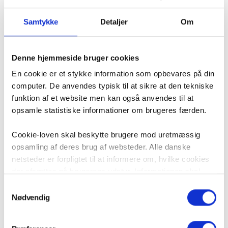
Samtykke
Detaljer
Om
Denne hjemmeside bruger cookies
08 nov 2021
En cookie er et stykke information som opbevares på din
Alle artikler
Nyheder
Brevkasse
Arnela Osmanovich
computer. De anvendes typisk til at sikre at den tekniske
funktion af et website men kan også anvendes til at
opsamle statistiske informationer om brugeres færden.
Cookie-loven skal beskytte brugere mod uretmæssig
opsamling af deres brug af websteder. Alle danske
netsteder er forpligtet til at informere om, hvilke cookies
der afsættes på brugerens udstyr. Informationen skal
være i overensstemmelse med ”Bekendtgørelse om krav
Samtykkevalg
til information og samtykke ved lagring af og adgang til
Nødvendig
oplysninger i slutbrugeres terminaludstyr”, som er en del
af et EU-direktiv om beskyttelse af privatlivets fred i
Om forfatteren