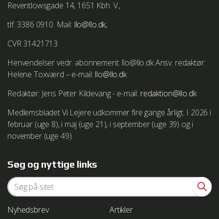
path=Safari/5.0/da/11471.html
Reventlowsgade 14, 1651 Kbh. V.,
tlf. 3386 0910. Mail:
llo@llo.dk,
Vejledning i at slette cookies på Safari iOS
http://support.apple.com/kb/HT1677
CVR 31421713
Henvendelser vedr. abonnement: llo@llo.dk Ansv. redaktør:
Helene Toxværd – e-mail:
llo@llo.dk
We work with
1 third parties
who may receive and
Redaktør: Jens Peter Kildevang - e-mail:
redaktion@llo.dk
process your information.
Medlemsbladet Vi Lejere udkommer fire gange årligt. I 2026 i
februar (uge 8), i maj (uge 21), i september (uge 39) og i
november (uge 49)
Søg og nyttige links
Nyhedsbrev
Artikler