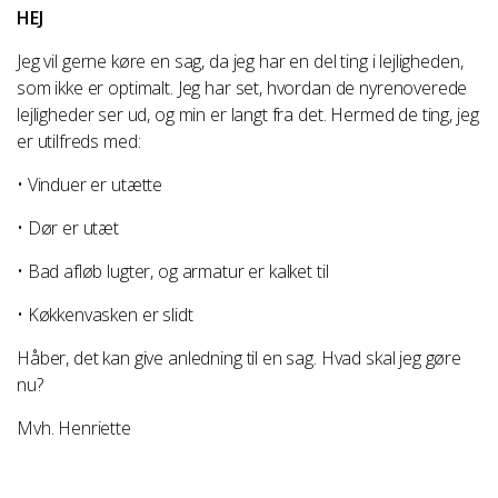
HEJ
Jeg vil gerne køre en sag, da jeg har en del ting i lejligheden,
som ikke er optimalt. Jeg har set, hvordan de nyrenoverede
lejligheder ser ud, og min er langt fra det. Hermed de ting, jeg
er utilfreds med:
• Vinduer er utætte
• Dør er utæt
• Bad afløb lugter, og armatur er kalket til
• Køkkenvasken er slidt
Håber, det kan give anledning til en sag. Hvad skal jeg gøre
nu?
Mvh. Henriette