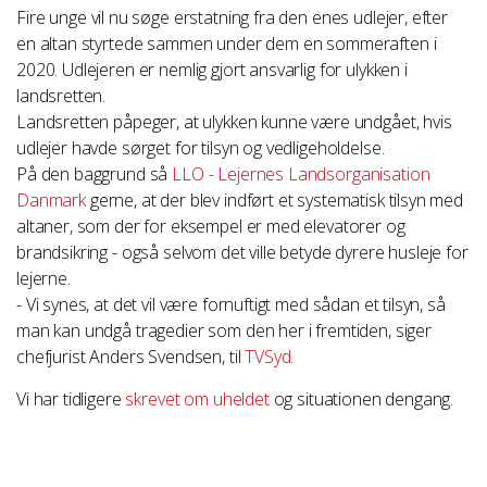
Fire unge vil nu søge erstatning fra den enes udlejer, efter
en altan styrtede sammen under dem en sommeraften i
2020. Udlejeren er nemlig gjort ansvarlig for ulykken i
landsretten.
Landsretten påpeger, at ulykken kunne være undgået, hvis
udlejer havde sørget for tilsyn og vedligeholdelse.
På den baggrund så
LLO - Lejernes Landsorganisation
Danmark
gerne, at der blev indført et systematisk tilsyn med
altaner, som der for eksempel er med elevatorer og
brandsikring - også selvom det ville betyde dyrere husleje for
lejerne.
- Vi synes, at det vil være fornuftigt med sådan et tilsyn, så
man kan undgå tragedier som den her i fremtiden, siger
chefjurist Anders Svendsen, til
TVSyd
.
Vi har tidligere
skrevet om uheldet
og situationen dengang.