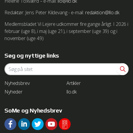
Helene Toxværd – e-mail:
llo@llo.dk
Vejledning i at slette cookies på Google Chrome browser
http://www.google.com/support/chrome/bin/answer.py?
Redaktør: Jens Peter Kildevang - e-mail:
redaktion@llo.dk
hl=da&answer=95647
Medlemsbladet Vi Lejere udkommer fire gange årligt. I 2026 i
Vejledning i at slette cookies i Safari
februar (uge 8), i maj (uge 21), i september (uge 39) og i
http://http://docs.info.apple.com/article.html?
november (uge 49)
path=Safari/5.0/da/11471.html
Søg og nyttige links
Vejledning i at slette cookies på Safari iOS
http://support.apple.com/kb/HT1677
Nyhedsbrev
Artikler
Nyheder
llo.dk
We work with
1 third parties
who may receive and
process your information.
SoMe og Nyhedsbrev