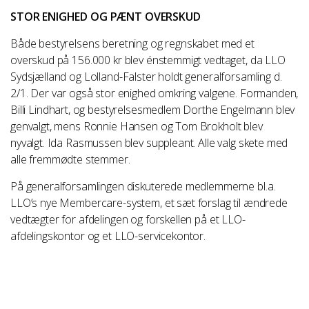
STOR ENIGHED OG PÆNT OVERSKUD
Vejledning i at slette cookies i Safari
http://http://docs.info.apple.com/article.html?
Både bestyrelsens beretning og regnskabet med et
path=Safari/5.0/da/11471.html
overskud på 156.000 kr blev énstemmigt vedtaget, da LLO
Sydsjælland og Lolland-Falster holdt generalforsamling d.
Vejledning i at slette cookies på Safari iOS
2/1. Der var også stor enighed omkring valgene. Formanden,
http://support.apple.com/kb/HT1677
Billi Lindhart, og bestyrelsesmedlem Dorthe Engelmann blev
genvalgt, mens Ronnie Hansen og Tom Brokholt blev
nyvalgt. Ida Rasmussen blev suppleant. Alle valg skete med
alle fremmødte stemmer.
We work with
1 third parties
who may receive and
process your information.
På generalforsamlingen diskuterede medlemmerne bl.a.
LLO’s nye Membercare-system, et sæt forslag til ændrede
vedtægter for afdelingen og forskellen på et LLO-
afdelingskontor og et LLO-servicekontor.