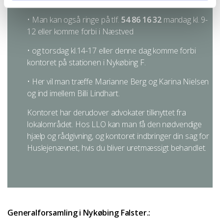
eller sende en mail til:
info@llo-slf.dk
Analytics. Cookien indeholder ingen personlige
• Man kan også ringe på tlf.
54 86 16 32
mandag kl. 9-
oplysninger og anvendes kun til webanalyse.
12 eller komme forbi i Næstved
Du kan i alle almindelige browsere vælge at frakoble
• og torsdag kl.14-17 eller denne dag komme forbi
cookies. Bemærk at det kan betyde at websteder ikke
kontoret på stationen i Nykøbing F.
længere fungerer korrekt. Læs mere om dine muligheder
hos din valgte browserleverandør.
• Her vil man træffe Marianne Berg og Karina Nielsen
og ind imellem Billi Lindhart.
Vejledning i at slette cookies på Microsoft Internet
Kontoret har derudover advokater tilknyttet fra
Explorer
http://windows.microsoft.com/da-
lokalområdet. Hos LLO kan man få den nødvendige
dk/windows-vista/delete-your-internet-cookies
hjælp og rådgivning, og kontoret indbringer din sag for
Huslejenævnet, hvis du bliver uretmæssigt behandlet.
Vejledning i at slette cookies på Mozilla Firefox browser
http://support.mozilla.com/da/kb/deleting cookies
Vejledning i at slette cookies på Google Chrome browser
http://www.google.com/support/chrome/bin/answer.py?
hl=da&answer=95647
Generalforsamling i Nykøbing Falster.: