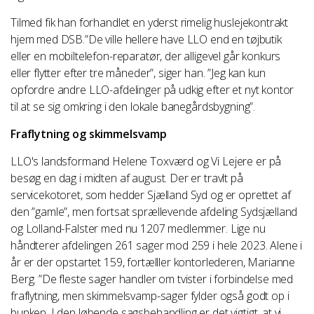
Tilmed fik han forhandlet en yderst rimelig huslejekontrakt
hjem med DSB.”De ville hellere have LLO end en tøjbutik
eller en mobiltelefon-reparatør, der alligevel går konkurs
eller flytter efter tre måneder”, siger han. ”Jeg kan kun
opfordre andre LLO-afdelinger på udkig efter et nyt kontor
til at se sig omkring i den lokale banegårdsbygning”.
Fraflytning og skimmelsvamp
LLO's landsformand Helene Toxværd og Vi Lejere er på
besøg en dag i midten af august. Der er travlt på
servicekotoret, som hedder Sjælland Syd og er oprettet af
den ”gamle”, men fortsat sprællevende afdeling Sydsjælland
og Lolland-Falster med nu 1207 medlemmer. Lige nu
håndterer afdelingen 261 sager mod 259 i hele 2023. Alene i
år er der opstartet 159, fortælller kontorlederen, Marianne
Berg. ”De fleste sager handler om tvister i forbindelse med
fraflytning, men skimmelsvamp-sager fylder også godt op i
bunken. I den løbende sagsbehandling er det vigtigt, at vi