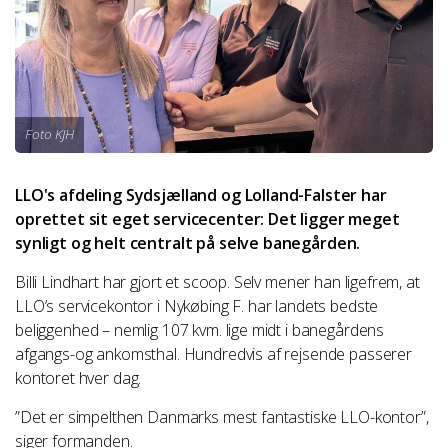
Foto KJH
LLO's afdeling Sydsjælland og Lolland-Falster har
oprettet sit eget servicecenter: Det ligger meget
synligt og helt centralt på selve banegården.
Billi Lindhart har gjort et scoop. Selv mener han ligefrem, at
LLO’s servicekontor i Nykøbing F. har landets bedste
beliggenhed – nemlig 107 kvm. lige midt i banegårdens
afgangs-og ankomsthal. Hundredvis af rejsende passerer
kontoret hver dag.
”Det er simpelthen Danmarks mest fantastiske LLO-kontor”,
siger formanden.