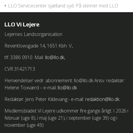
LLO Servicecenter sjælland syd: På skinner med LLO
LLO Vi Lejere
Lejernes Landsorganisation
Reventlowsgade 14, 1651 Kbh. V.,
tlf. 3386 0910. Mail:
llo@llo.dk,
CVR 31421713
Henvendelser vedr. abonnement: llo@llo.dk Ansv. redaktør:
Helene Toxværd – e-mail:
llo@llo.dk
Redaktør: Jens Peter Kildevang - e-mail:
redaktion@llo.dk
Medlemsbladet Vi Lejere udkommer fire gange årligt. I 2026 i
februar (uge 8), i maj (uge 21), i september (uge 39) og i
november (uge 49)