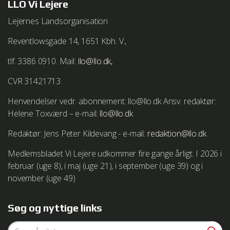
LLO Vi Lejere
Lejernes Landsorganisation
Reventlowsgade 14, 1651 Kbh. V.,
tlf. 3386 0910. Mail:
llo@llo.dk,
CVR 31421713
Henvendelser vedr. abonnement: llo@llo.dk Ansv. redaktør:
Helene Toxværd – e-mail:
llo@llo.dk
Redaktør: Jens Peter Kildevang - e-mail:
redaktion@llo.dk
Medlemsbladet Vi Lejere udkommer fire gange årligt. I 2026 i
februar (uge 8), i maj (uge 21), i september (uge 39) og i
november (uge 49)
Søg og nyttige links