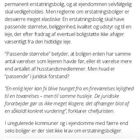
permanent erstatningsbolig, og at ejendommen selvfølgelig
skal vedligeholdes. Men reglerne om erstatningsboliger er
desværre meget elastiske: En erstatningsbolig skal have
passende størrelse, beliggenhed, kvalitet og udstyr og til en
leje, der efter fradrag af eventuel boligstøtte ikke afviger
væsentligt fra den hidtidige leje.
”Passende størrelse” betyder, at boligen enten har samme
antal værelser som lejeren havde før, eller ét værelse mere
end antallet af husstandsmedlemmer. Men hvad er
”passende” i juridisk forstand?
”En enlig lejer kan fx blive tvunget fra en fireværelses lejlighed
til en toværelses – men til samme husleje. De juridiske
forarbejder gør os ikke meget klogere; det afhænger blot af
en såkaldt konkret vurdering”
, forklarer chefjuristen.
I uregulerede kommuner og i ejendomme med færre end
seks boliger er der slet ikke krav om erstatningsboliger.