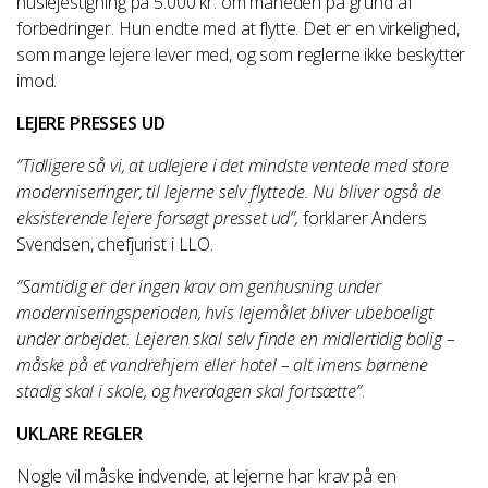
huslejestigning på 5.000 kr. om måneden på grund af
forbedringer. Hun endte med at flytte. Det er en virkelighed,
som mange lejere lever med, og som reglerne ikke beskytter
imod.
LEJERE PRESSES UD
”Tidligere så vi, at udlejere i det mindste ventede med store
moderniseringer, til lejerne selv flyttede. Nu bliver også de
eksisterende lejere forsøgt presset ud”,
forklarer Anders
Svendsen, chefjurist i LLO.
”Samtidig er der ingen krav om genhusning under
moderniseringsperioden, hvis lejemålet bliver ubeboeligt
under arbejdet. Lejeren skal selv finde en midlertidig bolig –
måske på et vandrehjem eller hotel – alt imens børnene
stadig skal i skole, og hverdagen skal fortsætte”
.
UKLARE REGLER
Nogle vil måske indvende, at lejerne har krav på en