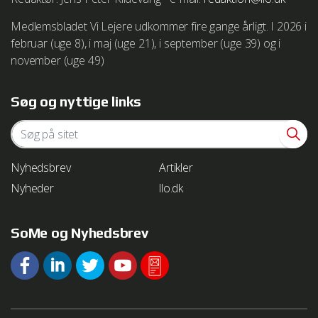
Medlemsbladet Vi Lejere udkommer fire gange årligt. I 2026 i
februar (uge 8), i maj (uge 21), i september (uge 39) og i
We work with
1 third parties
who may receive and
november (uge 49)
process your information.
Søg og nyttige links
Nyhedsbrev
Artikler
Nyheder
llo.dk
SoMe og Nyhedsbrev