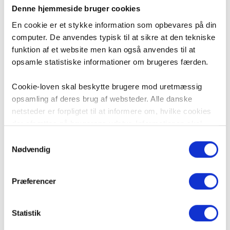
Denne hjemmeside bruger cookies
En cookie er et stykke information som opbevares på din
computer. De anvendes typisk til at sikre at den tekniske
funktion af et website men kan også anvendes til at
opsamle statistiske informationer om brugeres færden.
Cookie-loven skal beskytte brugere mod uretmæssig
opsamling af deres brug af websteder. Alle danske
netsteder er forpligtet til at informere om, hvilke cookies
der afsættes på brugerens udstyr. Informationen skal
være i overensstemmelse med ”Bekendtgørelse om krav
Samtykkevalg
til information og samtykke ved lagring af og adgang til
Nødvendig
Det får du med hjem:
oplysninger i slutbrugeres terminaludstyr”, som er en del
af et EU-direktiv om beskyttelse af privatlivets fred i
Du ved, hvordan du skal forberede dig til en fraflytning,
Præferencer
elektronisk kommunikation.
og hvad du kan gøre, hvis du er uenig med udlejer.
På vi-lejere.dk bruger vi cookies til at opsamle 100%
TILMELD
Statistik
anonym information om brugernes færden. Denne cookie