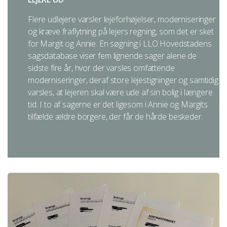
Explorer
http://windows.microsoft.com/da-
dk/windows-vista/delete-your-internet-cookies
Flere udlejere varsler lejeforhøjelser, moderniseringer
og kræve fraflytning på lejers regning, som det er sket
Vejledning i at slette cookies på Mozilla Firefox browser
for Margit og Annie. En søgning i LLO Hovedstadens
http://support.mozilla.com/da/kb/deleting cookies
sagsdatabase viser fem lignende sager alene de
sidste fire år, hvor der varsles omfattende
Vejledning i at slette cookies på Google Chrome browser
moderniseringer, deraf store lejestigninger og samtidig
http://www.google.com/support/chrome/bin/answer.py?
varsles, at lejeren skal være ude af sin bolig i længere
hl=da&answer=95647
tid. I to af sagerne er det ligesom i Annie og Margits
tilfælde ældre borgere, der får de hårde beskeder.
Vejledning i at slette cookies i Safari
http://http://docs.info.apple.com/article.html?
path=Safari/5.0/da/11471.html
Vejledning i at slette cookies på Safari iOS
http://support.apple.com/kb/HT1677