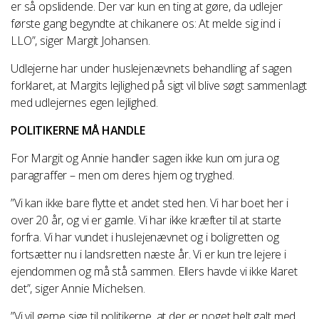
er så opslidende. Der var kun en ting at gøre, da udlejer
første gang begyndte at chikanere os: At melde sig ind i
LLO”, siger Margit Johansen.
Udlejerne har under huslejenævnets behandling af sagen
forklaret, at Margits lejlighed på sigt vil blive søgt sammenlagt
med udlejernes egen lejlighed.
POLITIKERNE MÅ HANDLE
For Margit og Annie handler sagen ikke kun om jura og
paragraffer – men om deres hjem og tryghed.
”Vi kan ikke bare flytte et andet sted hen. Vi har boet her i
over 20 år, og vi er gamle. Vi har ikke kræfter til at starte
forfra. Vi har vundet i huslejenævnet og i boligretten og
fortsætter nu i landsretten næste år. Vi er kun tre lejere i
ejendommen og må stå sammen. Ellers havde vi ikke klaret
det”, siger Annie Michelsen.
”Vi vil gerne sige til politikerne, at der er noget helt galt med