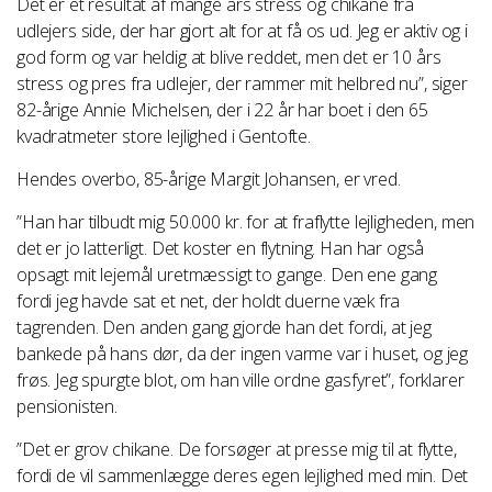
Det er et resultat af mange års stress og chikane fra
udlejers side, der har gjort alt for at få os ud. Jeg er aktiv og i
god form og var heldig at blive reddet, men det er 10 års
stress og pres fra udlejer, der rammer mit helbred nu”, siger
82-årige Annie Michelsen, der i 22 år har boet i den 65
kvadratmeter store lejlighed i Gentofte.
Hendes overbo, 85-årige Margit Johansen, er vred.
”Han har tilbudt mig 50.000 kr. for at fraflytte lejligheden, men
det er jo latterligt. Det koster en flytning. Han har også
opsagt mit lejemål uretmæssigt to gange. Den ene gang
fordi jeg havde sat et net, der holdt duerne væk fra
tagrenden. Den anden gang gjorde han det fordi, at jeg
bankede på hans dør, da der ingen varme var i huset, og jeg
frøs. Jeg spurgte blot, om han ville ordne gasfyret”, forklarer
pensionisten.
”Det er grov chikane. De forsøger at presse mig til at flytte,
fordi de vil sammenlægge deres egen lejlighed med min. Det