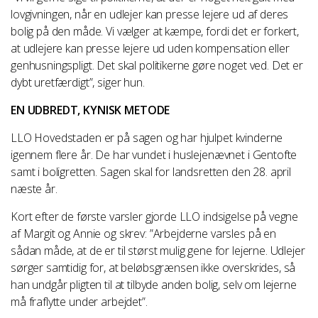
lovgivningen, når en udlejer kan presse lejere ud af deres
bolig på den måde. Vi vælger at kæmpe, fordi det er forkert,
at udlejere kan presse lejere ud uden kompensation eller
genhusningspligt. Det skal politikerne gøre noget ved. Det er
dybt uretfærdigt”, siger hun.
EN UDBREDT, KYNISK METODE
LLO Hovedstaden er på sagen og har hjulpet kvinderne
igennem flere år. De har vundet i huslejenævnet i Gentofte
samt i boligretten. Sagen skal for landsretten den 28. april
næste år.
Kort efter de første varsler gjorde LLO indsigelse på vegne
af Margit og Annie og skrev: ”Arbejderne varsles på en
sådan måde, at de er til størst mulig gene for lejerne. Udlejer
sørger samtidig for, at beløbsgrænsen ikke overskrides, så
han undgår pligten til at tilbyde anden bolig, selv om lejerne
må fraflytte under arbejdet”.