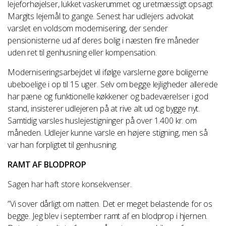
lejeforhøjelser, lukket vaskerummet og uretmæssigt opsagt
Margits lejemål to gange. Senest har udlejers advokat
varslet en voldsom modernisering, der sender
pensionisterne ud af deres bolig i næsten fire måneder
uden ret til genhusning eller kompensation.
Moderniseringsarbejdet vil ifølge varslerne gøre boligerne
ubeboelige i op til 15 uger. Selv om begge lejligheder allerede
har pæne og funktionelle køkkener og badeværelser i god
stand, insisterer udlejeren på at rive alt ud og bygge nyt.
Samtidig varsles huslejestigninger på over 1.400 kr. om
måneden. Udlejer kunne varsle en højere stigning, men så
var han forpligtet til genhusning.
RAMT AF BLODPROP
Sagen har haft store konsekvenser.
”Vi sover dårligt om natten. Det er meget belastende for os
begge. Jeg blev i september ramt af en blodprop i hjernen.