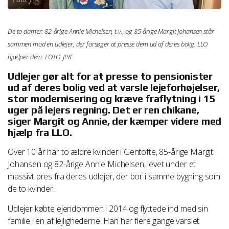
De to damer: 82-årige Annie Michelsen, t.v., og 85-årige Margit Johansen står
sammen mod en udlejer, der forsøger at presse dem ud af deres bolig. LLO
hjælper dem. FOTO: JPK.
Udlejer gør alt for at presse to pensionister
ud af deres bolig ved at varsle lejeforhøjelser,
stor modernisering og kræve fraflytning i 15
uger på lejers regning. Det er ren chikane,
siger Margit og Annie, der kæmper videre med
hjælp fra LLO.
Over 10 år har to ældre kvinder i Gentofte, 85-årige Margit
Johansen og 82-årige Annie Michelsen, levet under et
massivt pres fra deres udlejer, der bor i samme bygning som
de to kvinder.
Udlejer købte ejendommen i 2014 og flyttede ind med sin
familie i en af lejlighederne. Han har flere gange varslet