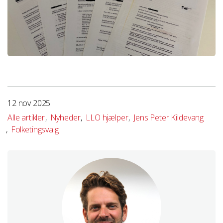
We work with
1 third parties
who may receive and
process your information.
12 nov 2025
Alle artikler
Nyheder
LLO hjælper
Jens Peter Kildevang
Folketingsvalg