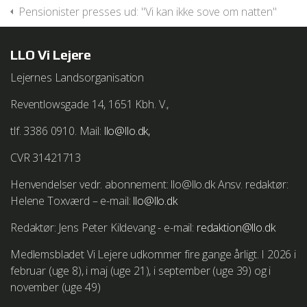
Pensionister presses ud: "Vi kan ikke sove om natten"
LLO Vi Lejere
Lejernes Landsorganisation
Reventlowsgade 14, 1651 Kbh. V.,
tlf. 3386 0910. Mail:
llo@llo.dk,
CVR 31421713
Henvendelser vedr. abonnement: llo@llo.dk Ansv. redaktør:
Helene Toxværd – e-mail:
llo@llo.dk
Redaktør: Jens Peter Kildevang - e-mail:
redaktion@llo.dk
Medlemsbladet Vi Lejere udkommer fire gange årligt. I 2026 i
februar (uge 8), i maj (uge 21), i september (uge 39) og i
november (uge 49)