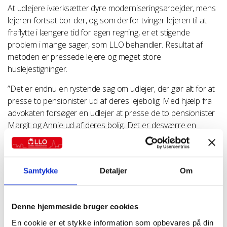
At udlejere iværksætter dyre moderniseringsarbejder, mens
lejeren fortsat bor der, og som derfor tvinger lejeren til at
fraflytte i længere tid for egen regning, er et stigende
problem i mange sager, som LLO behandler. Resultat af
metoden er pressede lejere og meget store
huslejestigninger.
”Det er endnu en rystende sag om udlejer, der gør alt for at
presse to pensionister ud af deres lejebolig. Med hjælp fra
advokaten forsøger en udlejer at presse de to pensionister
Margit og Annie ud af deres bolig. Det er desværre en
udbredt metode. Det er en helt utrolig kynisk måde at opføre
sig på”, siger direktør i LLO Hovedstaden, Claus Højte.
Ifølge LLO står det klart, at både køkken og bad i de to
Samtykke
Detaljer
Om
lejligheder er i fin stand. Der er tale om fuldt brugbare
faciliteter uden fejl eller mangler, som kunne berettige en så
omfattende og gennemgribende udskiftning.
Denne hjemmeside bruger cookies
En cookie er et stykke information som opbevares på din
”Her taler vi om lejligheder, der har pæne og velfungerende