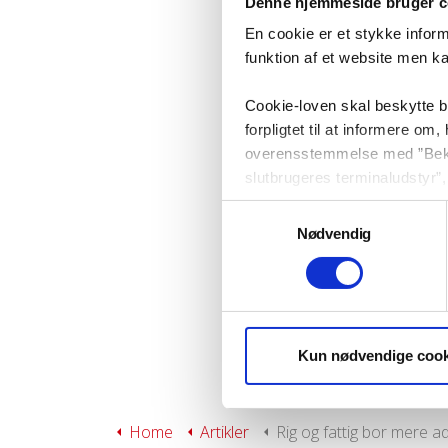
Denne hjemmeside bruger c
En cookie er et stykke infor
funktion af et website men k
Cookie-loven skal beskytte 
forpligtet til at informere o
overensstemmelse med ”Bekend
slutbrugeres terminaludstyr”, 
kommunikation.
Samtykkevalg
Nødvendig
På vi-lejere.dk bruger vi co
din browser når du afslutter
besøgende hurtigst og lettest
Vi anvender Google Analytics t
Kun nødvendige cook
websitet, samt til at finde u
indeholder et tilfældigt gene
Analytics. Cookien indeholde
Home
Artikler
Rig og fattig bor mere adskil