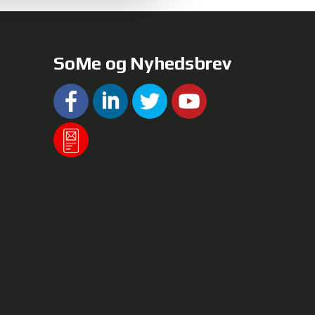
websteder ikke længere
SoMe og Nyhedsbrev
a-dk/windows-vista/delete-
eleting cookies
hrome/bin/answer.py?