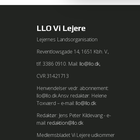
Du kan i alle almindelige br
fungerer korrekt. Læs mere 
LLO Vi Lejere
Vejledning i at slette cookie
your-internet-cookies
Lejernes Landsorganisation
Vejledning i at slette cookie
Reventlowsgade 14, 1651 Kbh. V.,
tlf. 3386 0910. Mail:
llo@llo.dk,
Vejledning i at slette cook
hl=da&answer=95647
CVR 31421713
Henvendelser vedr. abonnement:
Vejledning i at slette cookies 
llo@llo.dk Ansv. redaktør: Helene
http://http://docs.info.app
Toxværd – e-mail:
llo@llo.dk
Vejledning i at slette cookies
Redaktør: Jens Peter Kildevang - e-
http://support.apple.com/k
mail:
redaktion@llo.dk
Medlemsbladet Vi Lejere udkommer