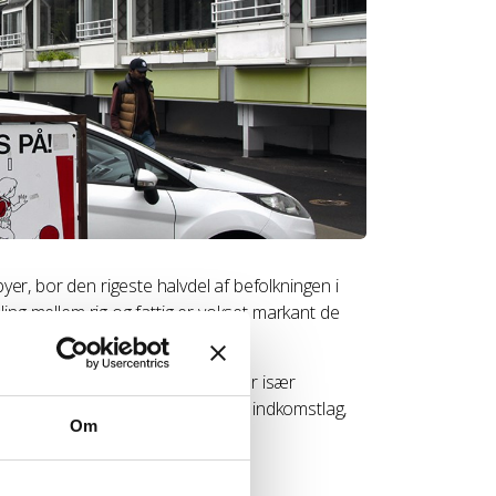
r, bor den rigeste halvdel af befolkningen i
ling mellem rig og fattig er vokset markant de
lsens Erhvervsråd.
naboer, der ligner os selv. Det har især
 10 år siden havde elever fra alle indkomstlag,
Om