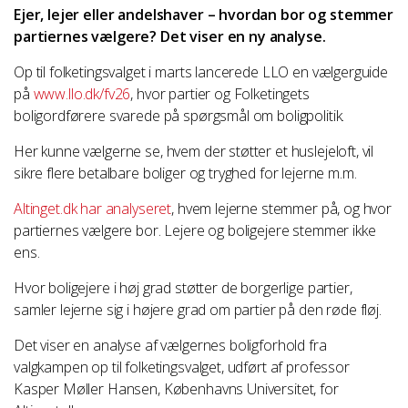
Ejer, lejer eller andelshaver – hvordan bor og stemmer
partiernes vælgere? Det viser en ny analyse.
Op til folketingsvalget i marts lancerede LLO en vælgerguide
på
www.llo.dk/fv26
, hvor partier og Folketingets
boligordførere svarede på spørgsmål om boligpolitik.
Her kunne vælgerne se, hvem der støtter et huslejeloft, vil
sikre flere betalbare boliger og tryghed for lejerne m.m.
Altinget.dk har analyseret
, hvem lejerne stemmer på, og hvor
partiernes vælgere bor. Lejere og boligejere stemmer ikke
ens.
Hvor boligejere i høj grad støtter de borgerlige partier,
samler lejerne sig i højere grad om partier på den røde fløj.
Det viser en analyse af vælgernes boligforhold fra
valgkampen op til folketingsvalget, udført af professor
Kasper Møller Hansen, Københavns Universitet, for