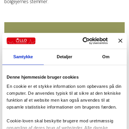
boligejernes stemmer.
Det mener partierne om boligpolitik
Få det fulde overblik på
www.llo.dk/fv26-
valgguide/
Samtykke
Detaljer
Om
Læs mere om lejernes forslag til politikerne
på
www.llo.dk/fv26
Denne hjemmeside bruger cookies
En cookie er et stykke information som opbevares på din
computer. De anvendes typisk til at sikre at den tekniske
funktion af et website men kan også anvendes til at
opsamle statistiske informationer om brugeres færden.
Cookie-loven skal beskytte brugere mod uretmæssig
opsamling af deres brug af websteder. Alle danske