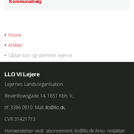
Kommunalvalg
Home
Artikler
Sådan bor og stemmer lejerne
LLO Vi Lejere
Lejernes Landsorganisation
Reventlowsgade 14, 1651 Kbh. V.,
tlf. 3386 0910. Mail:
llo@llo.dk,
CVR 31421713
Henvendelser vedr. abonnement: llo@llo.dk Ansv. redaktør: