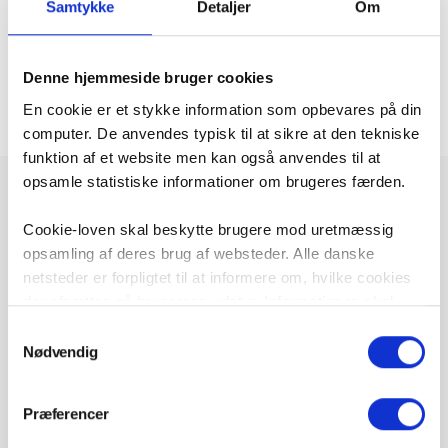
Samtykke
Detaljer
Om
uSkinned website
More information here.
Denne hjemmeside bruger cookies
Eksternt web link - https://uskinned.net
En cookie er et stykke information som opbevares på din
computer. De anvendes typisk til at sikre at den tekniske
funktion af et website men kan også anvendes til at
opsamle statistiske informationer om brugeres færden.
Example Document
Cookie-loven skal beskytte brugere mod uretmæssig
More information here.
opsamling af deres brug af websteder. Alle danske
netsteder er forpligtet til at informere om, hvilke cookies
Download - Filstørrelse: 0KB
der afsættes på brugerens udstyr. Informationen skal
være i overensstemmelse med ”Bekendtgørelse om krav
Samtykkevalg
til information og samtykke ved lagring af og adgang til
Nødvendig
uSkinned website
oplysninger i slutbrugeres terminaludstyr”, som er en del
Eksternt web link - https://uskinned.net
af et EU-direktiv om beskyttelse af privatlivets fred i
Præferencer
elektronisk kommunikation.