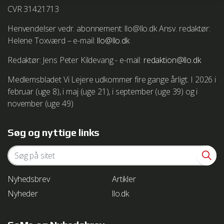
cookies. Bemærk at det kan betyde at websteder ikke
CVR 31421713
længere fungerer korrekt. Læs mere om dine muligheder
hos din valgte browserleverandør.
Henvendelser vedr. abonnement: llo@llo.dk Ansv. redaktør:
Helene Toxværd – e-mail:
llo@llo.dk
Vejledning i at slette cookies på Microsoft Internet
Redaktør: Jens Peter Kildevang - e-mail:
redaktion@llo.dk
Explorer
http://windows.microsoft.com/da-
dk/windows-vista/delete-your-internet-cookies
Medlemsbladet Vi Lejere udkommer fire gange årligt. I 2026 i
februar (uge 8), i maj (uge 21), i september (uge 39) og i
Vejledning i at slette cookies på Mozilla Firefox browser
november (uge 49)
http://support.mozilla.com/da/kb/deleting cookies
Søg og nyttige links
Vejledning i at slette cookies på Google Chrome browser
http://www.google.com/support/chrome/bin/answer.py?
hl=da&answer=95647
Nyhedsbrev
Artikler
Vejledning i at slette cookies i Safari
Nyheder
llo.dk
http://http://docs.info.apple.com/article.html?
path=Safari/5.0/da/11471.html