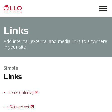
Skip to main content
Links
Add internal, external and media links to anywhere
in your site.
Simple
Links
Home (Infinite)
uSkinned.net