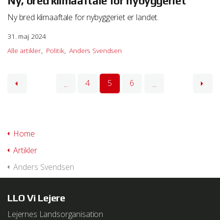
Ny, bred klimaaftale for nybyggeriet
Ny bred klimaaftale for nybyggeriet er landet.
31. maj 2024
Alle artikler
Politik
Anders Svendsen
4
5
6
...
...
Home
Artikler
Anders Svendsen
LLO Vi Lejere
Lejernes Landsorganisation