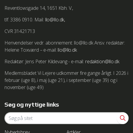
Reventlowsgade 14, 1651 Kbh. V.,
tlf. 3386 0910. Mail:
llo@llo.dk,
CVR 31421713
Henvendelser vedr. abonnement: llo@llo.dk Ansv. redaktør:
Helene Toxværd – e-mail:
llo@llo.dk
Redaktør: Jens Peter Kildevang - e-mail:
redaktion@llo.dk
Medlemsbladet Vi Lejere udkommer fire gange årligt. I 2026 i
februar (uge 8), i maj (uge 21), i september (uge 39) og i
november (uge 49)
Søg og nyttige links
Nyhedsbrev
Artikler