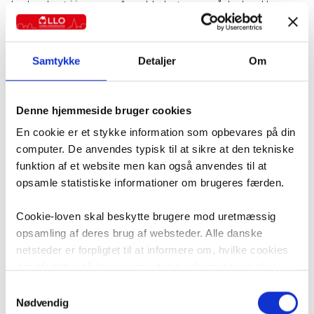
Jeg har læst i jeres medlemsblad, at man måske kan klage
over sin husleje. Jeg har i lang tid syntes, at min husleje var alt
for høj i forhold til, at jeg bor ude på landet, men også at det
er et rigtigt gammelt hus, som ikke er blevet vedligeholdt af
Samtykke
Detaljer
Om
udlejer i den periode, jeg har boet her.
22. maj 2024
Denne hjemmeside bruger cookies
Alle artikler
Brevkasse
Rikke Daugaard Jepsen
En cookie er et stykke information som opbevares på din
computer. De anvendes typisk til at sikre at den tekniske
funktion af et website men kan også anvendes til at
opsamle statistiske informationer om brugeres færden.
Cookie-loven skal beskytte brugere mod uretmæssig
opsamling af deres brug af websteder. Alle danske
netsteder er forpligtet til at informere om, hvilke cookies
der afsættes på brugerens udstyr. Informationen skal
være i overensstemmelse med ”Bekendtgørelse om krav
Samtykkevalg
til information og samtykke ved lagring af og adgang til
Nødvendig