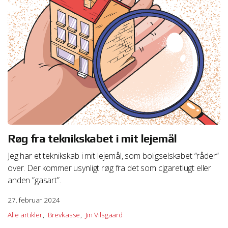
http://http://docs.info.apple.com/article.html?
path=Safari/5.0/da/11471.html
Vejledning i at slette cookies på Safari iOS
http://support.apple.com/kb/HT1677
We work with
1 third parties
who may receive and
process your information.
Røg fra teknikskabet i mit lejemål
Jeg har et teknikskab i mit lejemål, som boligselskabet ”råder”
over. Der kommer usynligt røg fra det som cigaretlugt eller
anden ”gasart”.
27. februar 2024
Alle artikler
Brevkasse
Jin Vilsgaard