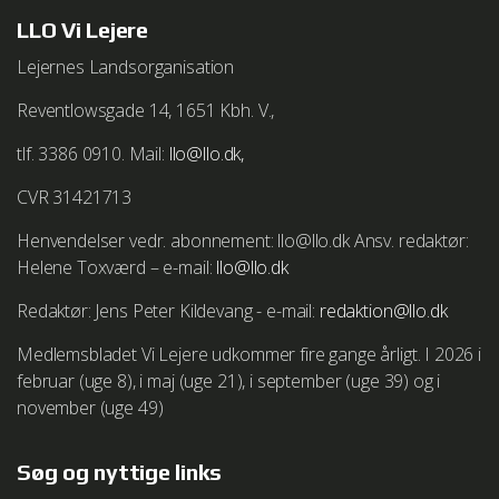
LLO Vi Lejere
Lejernes Landsorganisation
Reventlowsgade 14, 1651 Kbh. V.,
tlf. 3386 0910. Mail:
llo@llo.dk,
CVR 31421713
Henvendelser vedr. abonnement: llo@llo.dk Ansv. redaktør:
Helene Toxværd – e-mail:
llo@llo.dk
Redaktør: Jens Peter Kildevang - e-mail:
redaktion@llo.dk
Medlemsbladet Vi Lejere udkommer fire gange årligt. I 2026 i
februar (uge 8), i maj (uge 21), i september (uge 39) og i
november (uge 49)
Søg og nyttige links