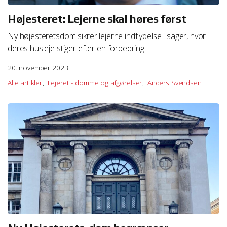
hl=da&answer=95647
Højesteret: Lejerne skal høres først
Vejledning i at slette cookies i Safari
Ny højesteretsdom sikrer lejerne indflydelse i sager, hvor
http://http://docs.info.apple.com/article.html?
deres husleje stiger efter en forbedring.
path=Safari/5.0/da/11471.html
20. november 2023
Vejledning i at slette cookies på Safari iOS
Alle artikler
Lejeret - domme og afgørelser
Anders Svendsen
http://support.apple.com/kb/HT1677
We work with
1 third parties
who may receive and
process your information.