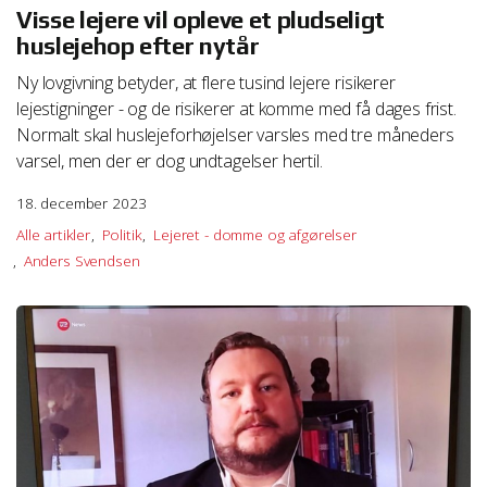
Visse lejere vil opleve et pludseligt
huslejehop efter nytår
Ny lovgivning betyder, at flere tusind lejere risikerer
lejestigninger - og de risikerer at komme med få dages frist.
Normalt skal huslejeforhøjelser varsles med tre måneders
varsel, men der er dog undtagelser hertil.
18. december 2023
Alle artikler
Politik
Lejeret - domme og afgørelser
Anders Svendsen