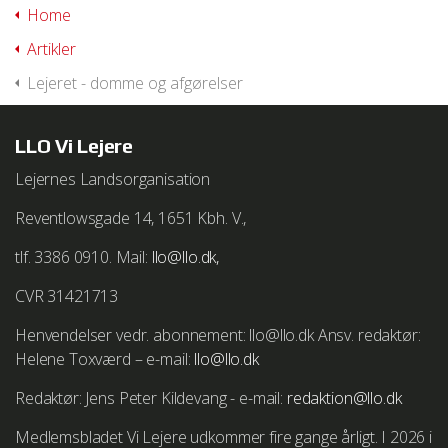
Home
Artikler
Lejeret - domme og afgørelser
LLO Vi Lejere
Lejernes Landsorganisation
Reventlowsgade 14, 1651 Kbh. V.,
tlf. 3386 0910. Mail:
llo@llo.dk,
CVR 31421713
Henvendelser vedr. abonnement: llo@llo.dk Ansv. redaktør:
Helene Toxværd – e-mail:
llo@llo.dk
Redaktør: Jens Peter Kildevang - e-mail:
redaktion@llo.dk
Medlemsbladet Vi Lejere udkommer fire gange årligt. I 2026 i