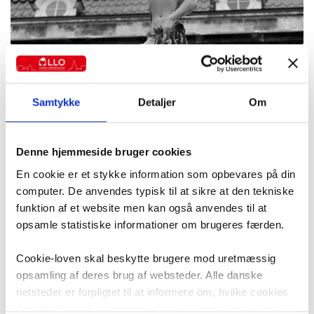
Småsagsgrænsen hæves!
Det er et stort problem for retssikkerheden og rammer
Samtykke
Detaljer
Om
socialt skævt -også for lejerne - at småsagsgrænsen hæves.
5. december 2023
Denne hjemmeside bruger cookies
Alle artikler
Lejeret - domme og afgørelser
Politik
Anders Svendsen
En cookie er et stykke information som opbevares på din
computer. De anvendes typisk til at sikre at den tekniske
funktion af et website men kan også anvendes til at
opsamle statistiske informationer om brugeres færden.
Cookie-loven skal beskytte brugere mod uretmæssig
opsamling af deres brug af websteder. Alle danske
netsteder er forpligtet til at informere om, hvilke cookies
der afsættes på brugerens udstyr. Informationen skal