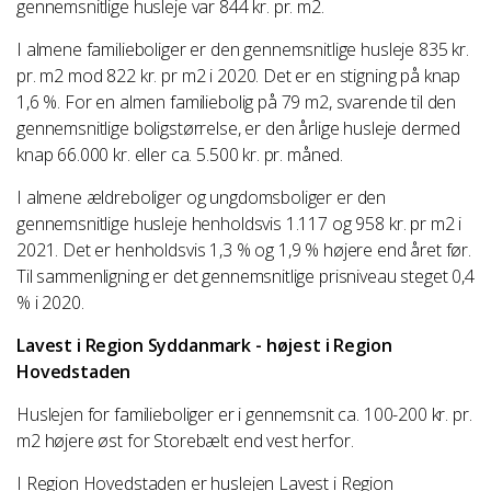
gennemsnitlige husleje var 844 kr. pr. m2.
I almene familieboliger er den gennemsnitlige husleje 835 kr.
pr. m2 mod 822 kr. pr m2 i 2020. Det er en stigning på knap
1,6 %. For en almen familiebolig på 79 m2, svarende til den
gennemsnitlige boligstørrelse, er den årlige husleje dermed
knap 66.000 kr. eller ca. 5.500 kr. pr. måned.
I almene ældreboliger og ungdomsboliger er den
gennemsnitlige husleje henholdsvis 1.117 og 958 kr. pr m2 i
2021. Det er henholdsvis 1,3 % og 1,9 % højere end året før.
Til sammenligning er det gennemsnitlige prisniveau steget 0,4
% i 2020.
Lavest i Region Syddanmark - højest i Region
Hovedstaden
Huslejen for familieboliger er i gennemsnit ca. 100-200 kr. pr.
m2 højere øst for Storebælt end vest herfor.
I Region Hovedstaden er huslejen Lavest i Region