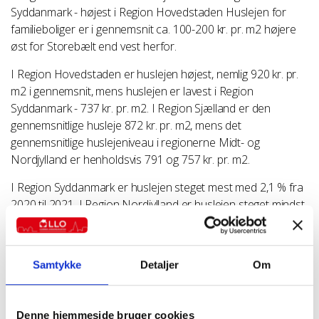
Syddanmark - højest i Region Hovedstaden Huslejen for
familieboliger er i gennemsnit ca. 100-200 kr. pr. m2 højere
øst for Storebælt end vest herfor.
I Region Hovedstaden er huslejen højest, nemlig 920 kr. pr.
m2 i gennemsnit, mens huslejen er lavest i Region
Syddanmark - 737 kr. pr. m2. I Region Sjælland er den
gennemsnitlige husleje 872 kr. pr. m2, mens det
gennemsnitlige huslejeniveau i regionerne Midt- og
Nordjylland er henholdsvis 791 og 757 kr. pr. m2.
I Region Syddanmark er huslejen steget mest med 2,1 % fra
2020 til 2021. I Region Nordjylland er huslejen steget mindst,
1,3 %. I de øvrige tre regioner er huslejen steget 1,5 % til 1,7
%.
Samtykke
Detaljer
Om
Under 700 kr. pr. kvm. i 7 kommuner
I 2021 er den gennemsnitlige husleje for almene
familieboliger lavest i Morsø Kommune med 662 kr. pr. m2.
Denne hjemmeside bruger cookies