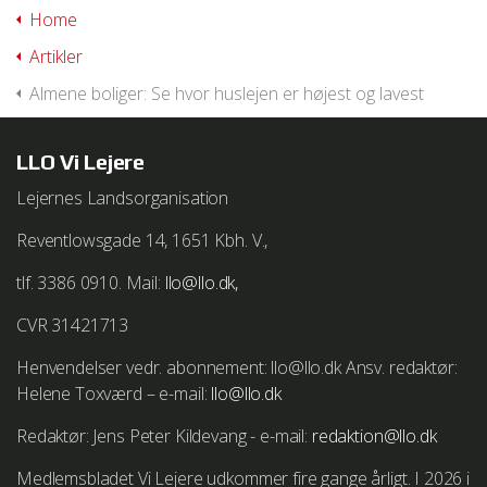
Home
We work with
1 third parties
who may receive and
Artikler
process your information.
Almene boliger: Se hvor huslejen er højest og lavest
LLO Vi Lejere
Lejernes Landsorganisation
Reventlowsgade 14, 1651 Kbh. V.,
tlf. 3386 0910. Mail:
llo@llo.dk,
CVR 31421713
Henvendelser vedr. abonnement: llo@llo.dk Ansv. redaktør:
Helene Toxværd – e-mail:
llo@llo.dk
Redaktør: Jens Peter Kildevang - e-mail:
redaktion@llo.dk
Medlemsbladet Vi Lejere udkommer fire gange årligt. I 2026 i