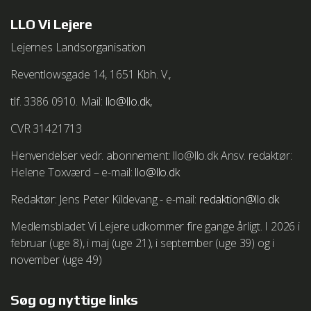
dk/windows-vista/delete-your-internet-cookies
LLO Vi Lejere
Vejledning i at slette cookies på Mozilla Firefox browser
Lejernes Landsorganisation
http://support.mozilla.com/da/kb/deleting cookies
Reventlowsgade 14, 1651 Kbh. V.,
Vejledning i at slette cookies på Google Chrome browser
tlf. 3386 0910. Mail:
llo@llo.dk,
http://www.google.com/support/chrome/bin/answer.py?
hl=da&answer=95647
CVR 31421713
Henvendelser vedr. abonnement: llo@llo.dk Ansv. redaktør:
Vejledning i at slette cookies i Safari
Helene Toxværd – e-mail:
llo@llo.dk
http://http://docs.info.apple.com/article.html?
path=Safari/5.0/da/11471.html
Redaktør: Jens Peter Kildevang - e-mail:
redaktion@llo.dk
Vejledning i at slette cookies på Safari iOS
Medlemsbladet Vi Lejere udkommer fire gange årligt. I 2026 i
http://support.apple.com/kb/HT1677
februar (uge 8), i maj (uge 21), i september (uge 39) og i
november (uge 49)
Søg og nyttige links
We work with
1 third parties
who may receive and