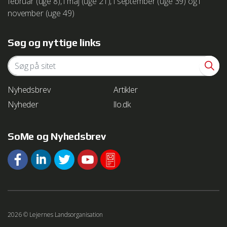
februar (uge 8), i maj (uge 21), i september (uge 39) og i
november (uge 49)
Søg og nyttige links
Nyhedsbrev
Artikler
Nyheder
llo.dk
SoMe og Nyhedsbrev
2026 © Lejernes Landsorganisation