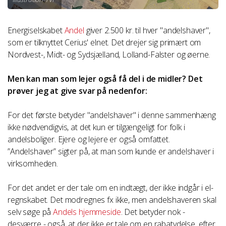
Energiselskabet
Andel
giver 2.500 kr. til hver "andelshaver",
som er tilknyttet Cerius' elnet. Det drejer sig primært om
Nordvest-, Midt- og Sydsjælland, Lolland-Falster og øerne.
Men kan man som lejer også få del i de midler? Det
prøver jeg at give svar på nedenfor:
For det første betyder "andelshaver" i denne sammenhæng
ikke nødvendigvis, at det kun er tilgængeligt for folk i
andelsboliger. Ejere og lejere er også omfattet.
”Andelshaver” sigter på, at man som kunde er andelshaver i
virksomheden.
For det andet er der tale om en indtægt, der ikke indgår i el-
regnskabet. Det modregnes fx ikke, men andelshaveren skal
selv søge på
Andels hjemmeside
. Det betyder nok -
desværre - også, at der ikke er tale om en rabatydelse, efter