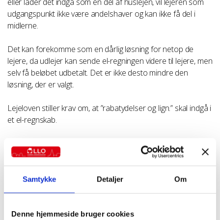
eller lader det indgå som en del af huslejen, vil lejeren som
udgangspunkt ikke være andelshaver og kan ikke få del i
midlerne.
Det kan forekomme som en dårlig løsning for netop de
lejere, da udlejer kan sende el-regningen videre til lejere, men
selv få beløbet udbetalt. Det er ikke desto mindre den
løsning, der er valgt.
Lejeloven stiller krav om, at ”rabatydelser og lign.” skal indgå i
et el-regnskab.
Men som nævnt ovenfor er det tvivlsomt, om der er tale om
en rabatydelse i lejelovens forstand, da udbetalingen ikke er
forbrugsafhængig og ikke modregnes i regningen. Desuden
er det ikke el-selskabet, der giver beløbet, men ”el-net
Samtykke
Detaljer
Om
selskabet”.
🔚 Konklusion:
Denne hjemmeside bruger cookies