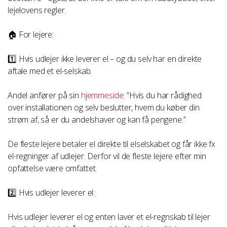
lejelovens regler.
🏠 For lejere:
1️⃣ Hvis udlejer ikke leverer el – og du selv har en direkte
aftale med et el-selskab.
Andel anfører på sin
hjemmeside
: ”Hvis du har rådighed
over installationen og selv beslutter, hvem du køber din
strøm af, så er du andelshaver og kan få pengene.”
De fleste lejere betaler el direkte til elselskabet og får ikke fx
el-regninger af udlejer. Derfor vil de fleste lejere efter min
opfattelse være omfattet.
2️⃣ Hvis udlejer leverer el:
Hvis udlejer leverer el og enten laver et el-regnskab til lejer