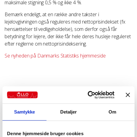
maksimale stigning 0,5 % og ikke 4 %.
Bemærk endeligt, at en række andre takster i
lejelovgivningen også reguleres med nettoprisindekset (fx
hensættelser til vedligeholdelse), som derfor også får
betydning for lejere, der ikke får hele deres husleje reguleret
efter reglerne om nettoprisindeksering.
Se nyheden på Danmarks Statistiks hjemmeside
10 nov 2023
Alle artikler
Politik
Anders Svendsen
Samtykke
Detaljer
Om
Denne hjemmeside bruger cookies