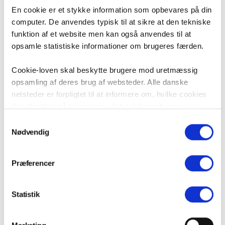
En cookie er et stykke information som opbevares på din
computer. De anvendes typisk til at sikre at den tekniske
funktion af et website men kan også anvendes til at
opsamle statistiske informationer om brugeres færden.
Cookie-loven skal beskytte brugere mod uretmæssig
opsamling af deres brug af websteder. Alle danske
netsteder er forpligtet til at informere om, hvilke cookies
Om forfatteren
der afsættes på brugerens udstyr. Informationen skal
Se artikler fra Anders Svendsen
være i overensstemmelse med ”Bekendtgørelse om krav
Samtykkevalg
Chefjurist, LLO i Danmark.
til information og samtykke ved lagring af og adgang til
Nødvendig
oplysninger i slutbrugeres terminaludstyr”, som er en del
af et EU-direktiv om beskyttelse af privatlivets fred i
Præferencer
elektronisk kommunikation.
Kategorier
På vi-lejere.dk bruger vi cookies til at opsamle 100%
Statistik
Alle artikler
anonym information om brugernes færden. Denne cookie
slettes fra din browser når du afslutter besøget hos os. Vi
Nyheder