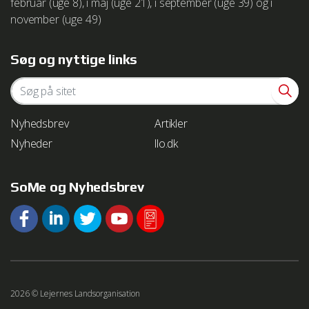
februar (uge 8), i maj (uge 21), i september (uge 39) og i
november (uge 49)
We work with
1 third parties
who may receive and
process your information.
Søg og nyttige links
Nyhedsbrev
Artikler
Nyheder
llo.dk
SoMe og Nyhedsbrev
2026 © Lejernes Landsorganisation