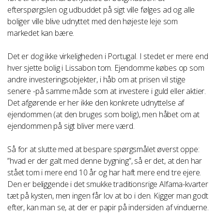
efterspørgslen og udbuddet på sigt ville følges ad og alle
boliger ville blive udnyttet med den højeste leje som
markedet kan bære.
Det er dog ikke virkeligheden i Portugal. I stedet er mere end
hver sjette bolig i Lissabon tom. Ejendomme købes op som
andre investeringsobjekter, i håb om at prisen vil stige
senere -på samme måde som at investere i guld eller aktier.
Det afgørende er her ikke den konkrete udnyttelse af
ejendommen (at den bruges som bolig), men håbet om at
ejendommen på sigt bliver mere værd.
Så for at slutte med at bespare spørgsmålet øverst oppe:
”hvad er der galt med denne bygning”, så er det, at den har
stået tom i mere end 10 år og har haft mere end tre ejere.
Den er beliggende i det smukke traditionsrige Alfama-kvarter
tæt på kysten, men ingen får lov at bo i den. Kigger man godt
efter, kan man se, at der er papir på indersiden af vinduerne.