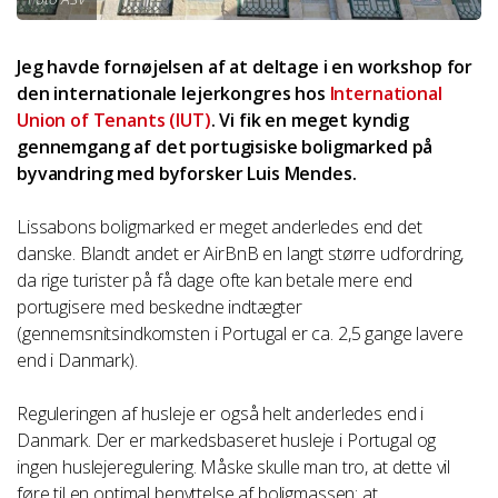
Jeg havde fornøjelsen af at deltage i en workshop for
den internationale lejerkongres hos
International
Union of Tenants (IUT)
. Vi fik en meget kyndig
gennemgang af det portugisiske boligmarked på
byvandring med byforsker Luis Mendes.
Lissabons boligmarked er meget anderledes end det
danske. Blandt andet er AirBnB en langt større udfordring,
da rige turister på få dage ofte kan betale mere end
portugisere med beskedne indtægter
(gennemsnitsindkomsten i Portugal er ca. 2,5 gange lavere
end i Danmark).
Reguleringen af husleje er også helt anderledes end i
Danmark. Der er markedsbaseret husleje i Portugal og
ingen huslejeregulering. Måske skulle man tro, at dette vil
føre til en optimal benyttelse af boligmassen: at