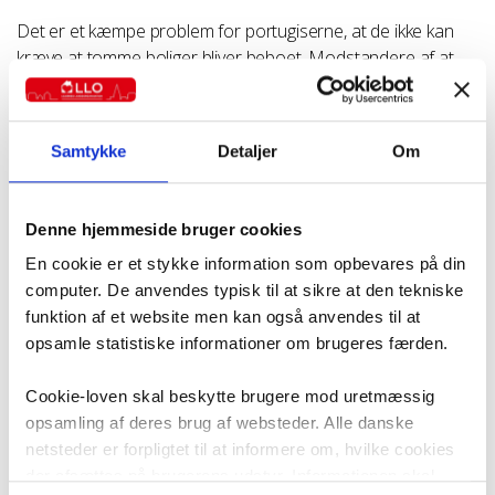
Det er et kæmpe problem for portugiserne, at de ikke kan
kræve at tomme boliger bliver beboet. Modstandere af at
indføre en bopælspligt kalder det kommunisme, men de
portugisiske eksperter kan blandt andet henvise til de
danske regler. På den måde er Danmark et boligpolitisk
Samtykke
Detaljer
Om
foregangsland.
Denne hjemmeside bruger cookies
En cookie er et stykke information som opbevares på din
computer. De anvendes typisk til at sikre at den tekniske
funktion af et website men kan også anvendes til at
opsamle statistiske informationer om brugeres færden.
24 apr 2023
Alle artikler
Nyheder
Anders Svendsen
Cookie-loven skal beskytte brugere mod uretmæssig
opsamling af deres brug af websteder. Alle danske
netsteder er forpligtet til at informere om, hvilke cookies
der afsættes på brugerens udstyr. Informationen skal