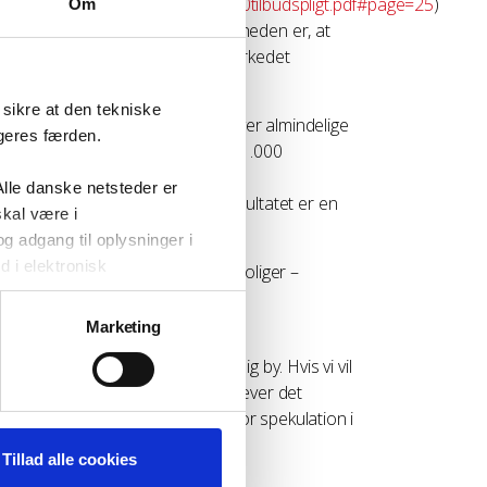
t%20fra%20Udvalget%20om%20tilbudspligt.pdf#page=25
)
Om
en ikke satte grænser. Men virkeligheden er, at
 det er ikke den type boliger, markedet
arkedets konsekvenser.
sikre at den tekniske
r i København – til priser langt over almindelige
ugeres færden.
 17.600 ejerboliger imens er ca. 1.000
iles/2024-
lle danske netsteder er
ngelig.pdf#page=10
. Nettoresultatet er en
skal være i
 adgang til oplysninger i
d i elektronisk
rkedsleje giver ikke betalelige boliger –
roblemerne er derfor absurd. Den
anden - Danmarks Statistik
).
Marketing
n. Denne cookie slettes fra
 leverer en blandet og tilgængelig by. Hvis vi vil
dre vores website så du som
atte og politibetjente kan bo, kræver det
iger, indfør huslejeloft og stop for spekulation i
frem for finansielle aktiver.
ave statistik over brugen af
Tillad alle cookies
 af vi-lejere.dk. Cookien