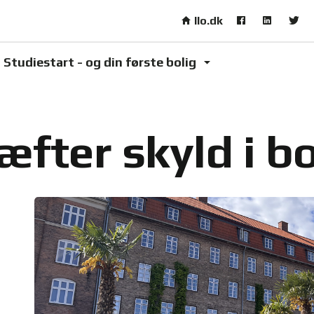
Skip to main content
llo.dk
Studiestart - og din første bolig
fter skyld i b