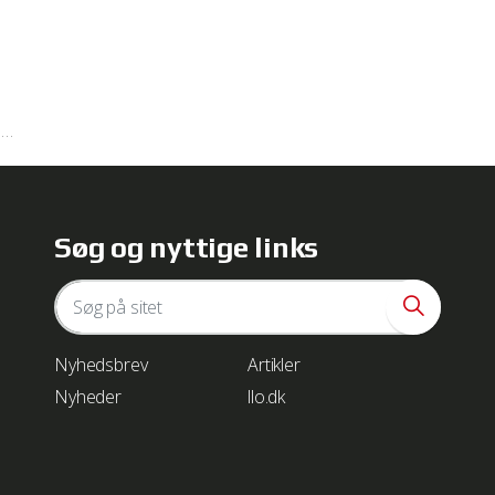
who may receive and process your information.
l
Søg og nyttige links
Nyhedsbrev
Artikler
Nyheder
llo.dk