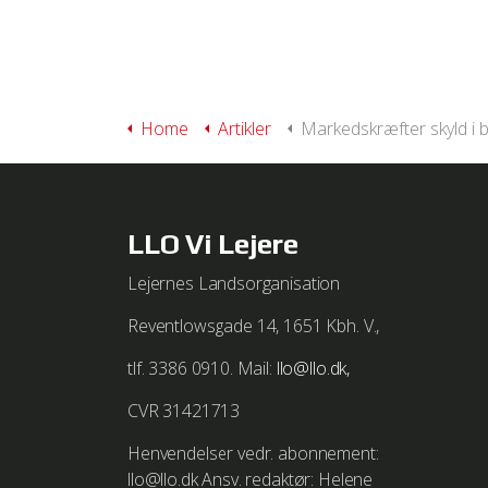
We work with
1 third parties
Home
Artikler
Markedskræfter skyld i boligmange
LLO Vi Lejere
Lejernes Landsorganisation
Reventlowsgade 14, 1651 Kbh. V.,
tlf. 3386 0910. Mail:
llo@llo.dk,
CVR 31421713
Henvendelser vedr. abonnement:
llo@llo.dk Ansv. redaktør: Helene