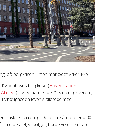
” på boligkrisen – men markedet virker ikke.
or Københavns boligkrise (
Hovedstadens
 Altinget
). Ifølge ham er det “reguleringsiveren”,
I virkeligheden lever vi allerede med
den huslejeregulering. Det er altså mere end 30
 flere betalelige boliger, burde vi se resultatet