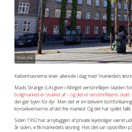
Foto: JPK
Københavnerne lever allerede i dag med ”markedets løsning
Mads Strange (LA) giver i Altinget venstrefløjen skylden f
boligmarked er stukket af – og det er venstrefløjens skyld -
der gør byen for dyr. Men det er en bekvem bortforklaring. 
konsekvenserne af det frie marked. Og det har spillet fallit.
Siden 1992 har al nybyggeri af private lejeboliger været u
år siden, vi fik markedets løsning. Hvis det var opskriften på