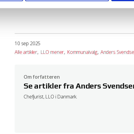
Det er ikke reguleringsiveren, men blind markedstro, der 
reret ID, der anvendes til at genkende din browser, når du læser
r ingen personlige oplysninger og anvendes kun til webanalyse.
owsere vælge at frakoble cookies. Bemærk at det kan betyde at 
om dine muligheder hos din valgte browserleverandør.
10 sep 2025
s på Microsoft Internet Explorer
http://windows.microsoft.com/d
Alle artikler
LLO mener
Kommunalvalg
Anders Svends
s på Mozilla Firefox browser
http://support.mozilla.com/da/kb/d
Om forfatteren
ies på Google Chrome browser
http://www.google.com/support/c
Se artikler fra Anders Svendse
Chefjurist, LLO i Danmark.
i Safari
le.com/article.html?path=Safari/5.0/da/11471.html
 på Safari iOS
b/HT1677