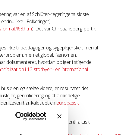
isering var en af Schlüter-regeringens sidste
ndnu ikke i Folketinget)
tsformat/l63.htm
). Det var Christiansborg-politik,
ges ikke til pædagoger og sygeplejersker, men til
k særproblem, men et globalt fænomen.
ar dokumenteret, hvordan boliger i stigende
ncialization i 13 storbyer - en international
uslejen og sælge videre, er resultatet det
lejer, gentrificering og at almindelige
er Leyen har kaldt det en
europæisk
 Dan Jørgensen.
 ejerbolig. I dag bor ca. 57 procent faktisk i