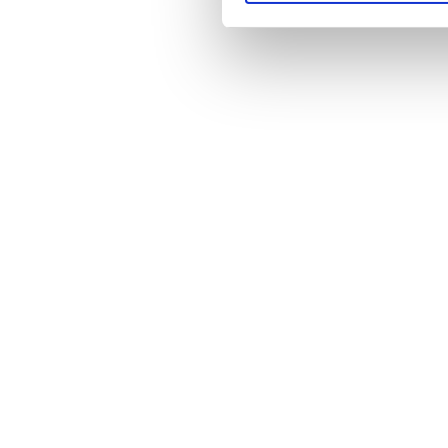
indeholder et tilfældigt gene
Analytics. Cookien indeholde
Du kan i alle almindelige br
fungerer korrekt. Læs mere 
Vejledning i at slette cookie
your-internet-cookies
Vejledning i at slette cookie
Vejledning i at slette cook
hl=da&answer=95647
Vejledning i at slette cookies 
http://http://docs.info.app
Vejledning i at slette cookies
http://support.apple.com/k