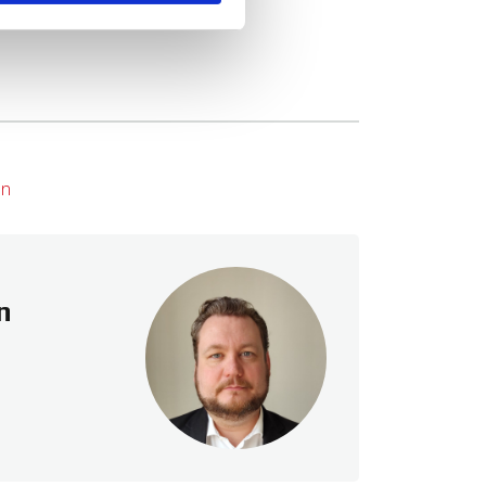
gør København utilgængelig.
 en webside der bruger Google
websteder ikke længere
a-dk/windows-vista/delete-
en
eleting cookies
hrome/bin/answer.py?
n