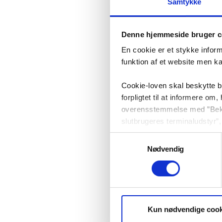
Samtykke
Denne hjemmeside bruger c
En cookie er et stykke infor
funktion af et website men k
Cookie-loven skal beskytte 
forpligtet til at informere o
overensstemmelse med ”Bekend
slutbrugeres terminaludstyr”, 
kommunikation.
Samtykkevalg
Nødvendig
På vi-lejere.dk bruger vi co
din browser når du afslutter
besøgende hurtigst og lettest
Vi anvender Google Analytics t
Kun nødvendige cook
websitet, samt til at finde u