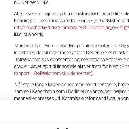
nu. Det gør vi ikke.
At give venstrefløjen skylden er historieløst. Denne liberal
handlinger – med modstand fra S og SF (Enhedslisten sad e
(
https://webarkiv.ft.dk/?/samling/19911/lovforslag_oversig
ikke lokalpolitik.
Markedet har leveret svinedyre private lejeboliger. De byg
investorer, der vil maksimere afkast. Det er ikke et dans
Boligøkonomisk Videnscenter og internationale forskere h
grad er blevet gjort til finansielle aktiver frem for hjem (
Fina
rapport | Boligøkonomisk Videncenter
).
Når store fonde køber ejendomme for at renovere, hæve h
samme i København som i Berlin eller Vancouver: højere hus
mennesker presses ud. Kommissionsformand Ursula von d
boligkrise
, og EU har udpeget sin første boligkommissær,
Strange henviser til, at 78 procent af danskerne foretrækker
ejerboliger og 6 % i andelsboliger