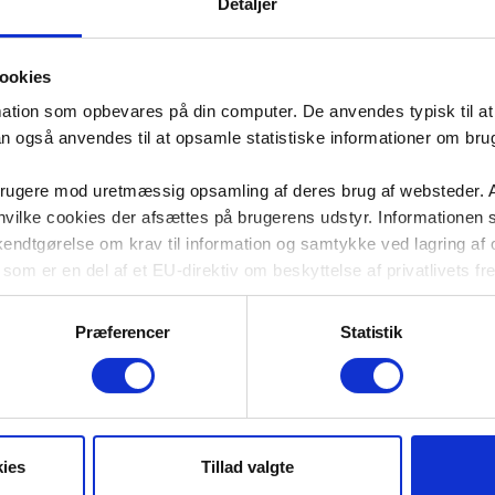
(
https://www.sm.dk/Media/638905952778981866/Rappor
Detaljer
. Statistikken viser, hvad folk ville ønske sig, hvis økonomi
økonomien afgør, hvordan vi bor. Mange vil gerne eje, men
ookies
producerer. Her er det Strange, der ikke kan leve med m
mation som opbevares på din computer. De anvendes typisk til at 
På ti år er der bygget omkring 23.000 nye private lejebolige
an også anvendes til at opsamle statistiske informationer om br
indkomster. Der er opført ca. 5.200 nye almene boliger, og
andelsboliger forsvundet
https://www.kk.dk/sites/default/f
brugere mod uretmæssig opsamling af deres brug af websteder. A
11/Boligredeg%C3%B8relsen%202024%20webtilg%C3%A6
m, hvilke cookies der afsættes på brugerens udstyr. Informationen 
massiv skævvridning mod dyre boliger.
tgørelse om krav til information og samtykke ved lagring af og
som er en del af et EU-direktiv om beskyttelse af privatlivets fre
Det samme billede ses i London, Berlin og Vancouver: fri ma
tværtimod. At bebrejde den såkaldte ”95 kvm-regel” for p
gennemsnitlige danske bolig er i øvrigt 112 kvm (
Boligbest
Præferencer
Statistik
okies til at opsamle 100% anonym information om brugernes færde
Efter 30 års eksperiment kan vi konstatere, at markedet ikke
 besøget hos os. Vi anvender den opsamlede viden vi til at forbe
have en hovedstad, hvor sygeplejersker, sosu’er, butiksans
 muligt finder den information du har brug for hos os.
politiske løsninger: Gør det muligt at bygge flere almene bol
eksisterende lejemål og en boligpolitik, der prioriterer hjem 
il at måle din brug af vi-lejere.dk. Disse målinger bruges til at l
ies
Tillad valgte
hensigtsmæssigheder på websitet, så vi kan forbedre din oplevelse