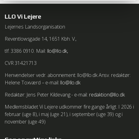
Analytics. Cookien indeholder ingen personlige
oplysninger og anvendes kun til webanalyse.
LLO Vi Lejere
Du kan i alle almindelige browsere vælge at frakoble
Lejernes Landsorganisation
cookies. Bemærk at det kan betyde at websteder ikke
længere fungerer korrekt. Læs mere om dine muligheder
Reventlowsgade 14, 1651 Kbh. V.,
hos din valgte browserleverandør.
tlf. 3386 0910. Mail:
llo@llo.dk,
Vejledning i at slette cookies på Microsoft Internet
CVR 31421713
Explorer
http://windows.microsoft.com/da-
Henvendelser vedr. abonnement: llo@llo.dk Ansv. redaktør:
dk/windows-vista/delete-your-internet-cookies
Helene Toxværd – e-mail:
llo@llo.dk
Vejledning i at slette cookies på Mozilla Firefox browser
Redaktør: Jens Peter Kildevang - e-mail:
redaktion@llo.dk
http://support.mozilla.com/da/kb/deleting cookies
Medlemsbladet Vi Lejere udkommer fire gange årligt. I 2026 i
Vejledning i at slette cookies på Google Chrome browser
februar (uge 8), i maj (uge 21), i september (uge 39) og i
http://www.google.com/support/chrome/bin/answer.py?
november (uge 49)
hl=da&answer=95647