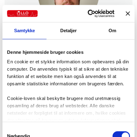
Samtykke
Detaljer
Om
Om forfatteren
Se artikler fra Anders Svendsen
Chefjurist, LLO i Danmark.
Denne hjemmeside bruger cookies
En cookie er et stykke information som opbevares på din
computer. De anvendes typisk til at sikre at den tekniske
funktion af et website men kan også anvendes til at
opsamle statistiske informationer om brugeres færden.
Kategorier
Alle artikler
Cookie-loven skal beskytte brugere mod uretmæssig
Nyheder
opsamling af deres brug af websteder. Alle danske
netsteder er forpligtet til at informere om, hvilke cookies
Politik
der afsættes på brugerens udstyr. Informationen skal
Pressemeddelelser
være i overensstemmelse med ”Bekendtgørelse om krav
Samtykkevalg
LLO mener
til information og samtykke ved lagring af og adgang til
Nødvendig