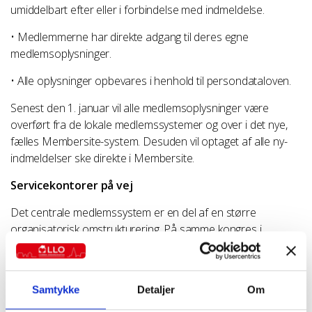
umiddelbart efter eller i forbindelse med indmeldelse.
• Medlemmerne har direkte adgang til deres egne
medlemsoplysninger.
• Alle oplysninger opbevares i henhold til persondataloven.
Senest den 1. januar vil alle medlemsoplysninger være
overført fra de lokale medlemssystemer og over i det nye,
fælles Membersite-system. Desuden vil optaget af alle ny-
indmeldelser ske direkte i Membersite.
Servicekontorer på vej
Det centrale medlemssystem er en del af en større
organisatorisk omstrukturering. På samme kongres i
oktober 2021 blev det også vedtaget, at der fra udgangen af
2023 skal være oprettet servicekontorer, centralt placeret
rundt i landet. Et servicekontor vil håndtere
Samtykke
Detaljer
Om
medlemsrådgivning og behandling af medlemssager og kan,