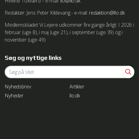
Helene Toxværd – e-mail:
llo@llo.dk
Redaktør: Jens Peter Kildevang - e-mail:
redaktion@llo.dk
Medlemsbladet Vi Lejere udkommer fire gange årligt. I 2026 i
We work with
1 third parties
who may receive and
februar (uge 8), i maj (uge 21), i september (uge 39) og i
process your information.
november (uge 49)
Søg og nyttige links
Nyhedsbrev
Artikler
Nyheder
llo.dk