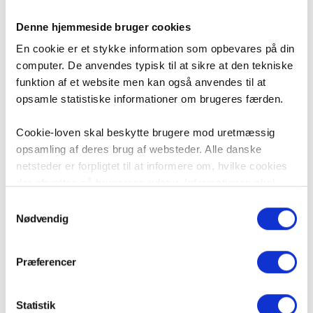
hvis det ønskes, drives i et samarbejde mellem flere
lokalafdelinger.
Denne hjemmeside bruger cookies
En cookie er et stykke information som opbevares på din
computer. De anvendes typisk til at sikre at den tekniske
funktion af et website men kan også anvendes til at
opsamle statistiske informationer om brugeres færden.
07 nov 2022
Cookie-loven skal beskytte brugere mod uretmæssig
Alle artikler
Nyheder
Organisation
opsamling af deres brug af websteder. Alle danske
Thomas Villars Petersen
netsteder er forpligtet til at informere om, hvilke cookies
der afsættes på brugerens udstyr. Informationen skal
være i overensstemmelse med ”Bekendtgørelse om krav
Om forfatteren
Samtykkevalg
til information og samtykke ved lagring af og adgang til
Nødvendig
Se artikler af Thomas Villars Petersen
oplysninger i slutbrugeres terminaludstyr”, som er en del
Kommunikation, SoMe og webmaster i LLO Danmark.
af et EU-direktiv om beskyttelse af privatlivets fred i
Præferencer
elektronisk kommunikation.
På vi-lejere.dk bruger vi cookies til at opsamle 100%
Statistik